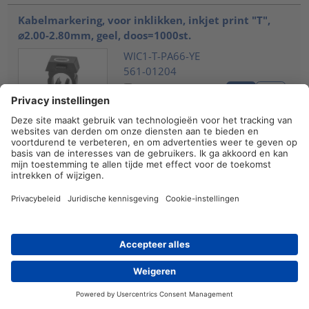
Kabelmarkering, voor inklikken, inkjet print "T",
⌀2.00-2.80mm, geel, doos=1000st.
WIC1-T-PA66-YE
561-01204
Vergelijken
Kabelmarkering, voor inklikken, inkjet print "U",
⌀2.00-2.80mm, geel, doos=1000st.
WIC1-U-PA66-YE
561-01214
Vergelijken
Kabelmarkering, voor inklikken, inkjet print "V",
⌀2.00-2.80mm, geel, doos=1000st.
WIC1-V-PA66-YE
Reseller
Contact
561-01224