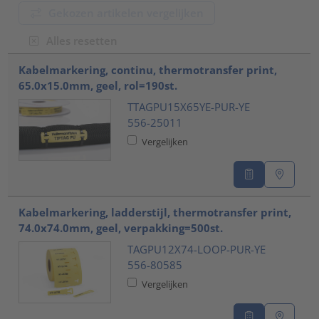
Gekozen artikelen vergelijken
Alles resetten
???product.list.title???
Kabelmarkering, continu, thermotransfer print,
65.0x15.0mm, geel, rol=190st.
TTAGPU15X65YE-PUR-YE
556-25011
Vergelijken
Kabelmarkering, ladderstijl, thermotransfer print,
74.0x74.0mm, geel, verpakking=500st.
TAGPU12X74-LOOP-PUR-YE
556-80585
Vergelijken