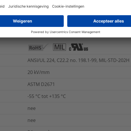
TTDTHOUT
UL224 VW1
300
%
ANSI/UL 224, C22.2 no. 198.1-99, MIL-STD-202
20
kV/mm
ASTM D2671
-55 °C tot +135 °C
nee
nee