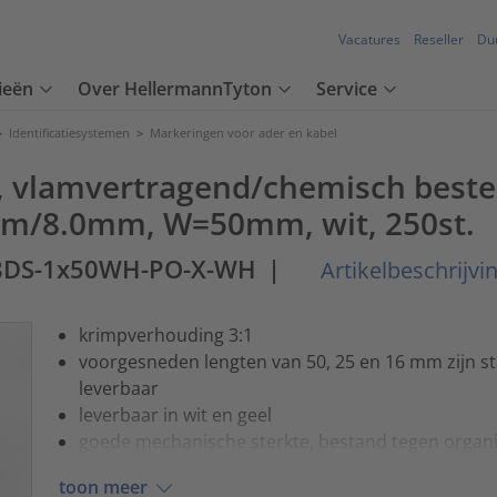
Vacatures
Reseller
Du
ieën
Over HellermannTyton
Service
>
Identificatiesystemen
>
Markeringen voor ader en kabel
 vlamvertragend/chemisch beste
.0mm/8.0mm, W=50mm, wit, 250st.
-8DS-1x50WH-PO-X-WH
|
Artikelbeschrijvi
krimpverhouding 3:1
voorgesneden lengten van 50, 25 en 16 mm zijn st
leverbaar
leverbaar in wit en geel
goede mechanische sterkte, bestand tegen organ
toon meer