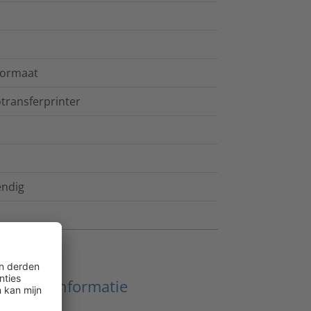
rformaat
transferprinter
endig
Meer informatie