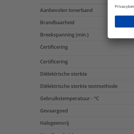
Aanbevolen tonerband
Brandbaarheid
Breekspanning (min.)
Certificering
Certificering
Diëlektrische sterkte
Diëlektrische sterkte testmethode
Gebruikstemperatuur - °C
Gevaargoed
Halogeenvrij