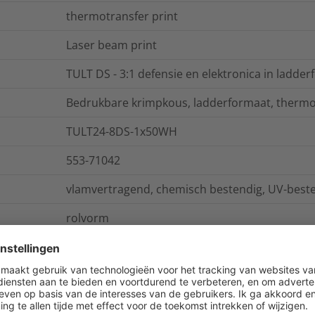
thermotransfer print
Laser beam print
TULT DS - 3:1 defensie en elektronica in ladde
Bedrukbare krimpkous, ladderformaat, thermo
TULT24-8DS-1x50WH
553-71042
vlamvertragend, chemisch bestendig, UV-best
rolvorm
ies
Logistieke- en verpakkingsinformatie