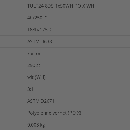
TULT24-8DS-1x50WH-PO-X-WH
4h/250°C
168h/175°C
ASTM D638
karton
250
st.
wit (WH)
3:1
ASTM D2671
Polyolefine vernet (PO-X)
0.003
kg