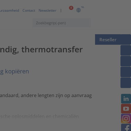
NL
0
urzaamheid
Contact
Newsletter
Reseller
ndig, thermotransfer
ng kopiëren
andaard, andere lengten zijn op aanvraag
ische oplosmiddelen en chemicaliën