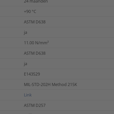
24 maanden
+90 °C
ASTM D638
ja
11.00
N/mm²
ASTM D638
ja
E143529
MIL-STD-202H Method 215K
Link
ASTM D257