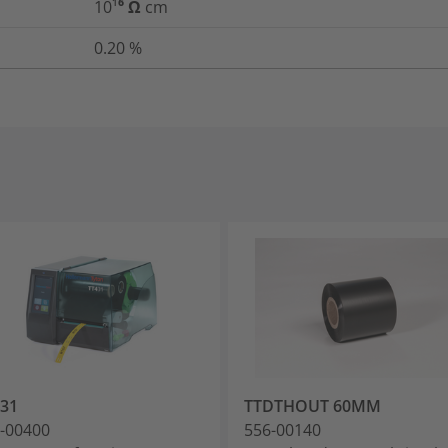
10¹⁶ Ω cm
0.20
%
31
TTDTHOUT 60MM
-00400
556-00140