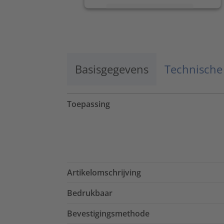
Meer informatie
Accepteren
powered by
Usercentrics Consent
Management Platform
Basisgegevens
Technische
Toepassing
Artikelomschrijving
Bedrukbaar
Bevestigingsmethode