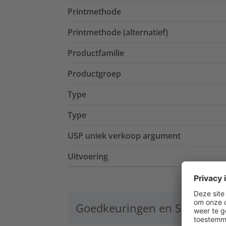
Printmethode
Printmethode (alternatief)
Productfamilie
Productgroep
Type
Type
USP uniek verkoop argument
Uitvoering
Goedkeuringen en Specificat