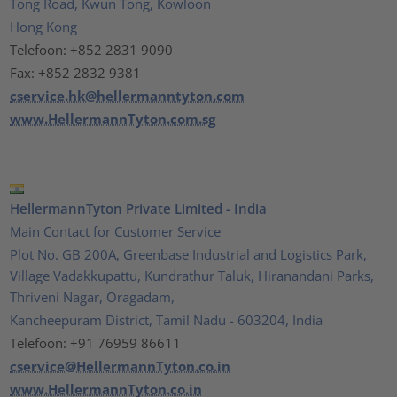
Tong Road, Kwun Tong, Kowloon
Hong Kong
Telefoon: +852 2831 9090
Fax: +852 2832 9381
cservice.hk@hellermanntyton.com
www.HellermannTyton.com.sg
HellermannTyton Private Limited - India
Main Contact for Customer Service
Plot No. GB 200A, Greenbase Industrial and Logistics Park,
Village Vadakkupattu, Kundrathur Taluk, Hiranandani Parks,
Thriveni Nagar, Oragadam,
Kancheepuram District, Tamil Nadu - 603204, India
Telefoon: +91 76959 86611
cservice@HellermannTyton.co.in
www.HellermannTyton.co.in