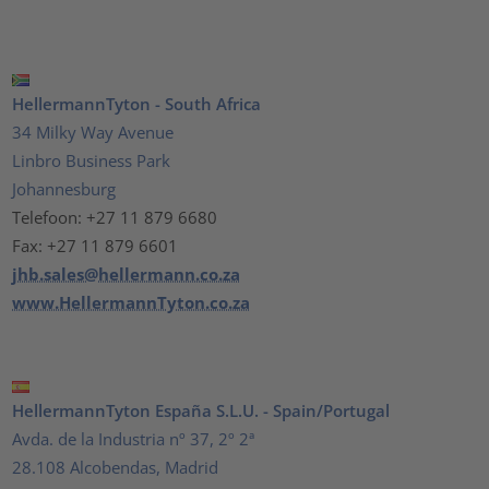
HellermannTyton - South Africa
34 Milky Way Avenue
Linbro Business Park
Johannesburg
Telefoon: +27 11 879 6680
Fax: +27 11 879 6601
jhb.sales@hellermann.co.za
www.HellermannTyton.co.za
HellermannTyton España S.L.U. - Spain/Portugal
Avda. de la Industria nº 37, 2º 2ª
28.108 Alcobendas, Madrid