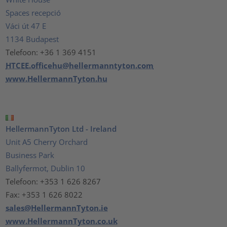
Spaces recepció
Váci út 47 E
1134 Budapest
Telefoon: +36 1 369 4151
HTCEE.officehu@hellermanntyton.com
www.HellermannTyton.hu
HellermannTyton Ltd - Ireland
Unit A5 Cherry Orchard
Business Park
Ballyfermot, Dublin 10
Telefoon: +353 1 626 8267
Fax: +353 1 626 8022
sales@HellermannTyton.ie
www.HellermannTyton.co.uk