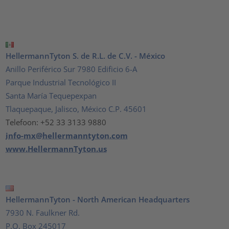
HellermannTyton S. de R.L. de C.V. - México
Anillo Periférico Sur 7980 Edificio 6-A
Parque Industrial Tecnológico II
Santa María Tequepexpan
Tlaquepaque, Jalisco, México C.P. 45601
Telefoon: +52 33 3133 9880
info-mx@hellermanntyton.com
www.HellermannTyton.us
HellermannTyton - North American Headquarters
7930 N. Faulkner Rd.
P.O. Box 245017