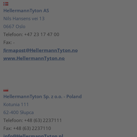
HellermannTyton AS
Nils Hansens vei 13
0667 Oslo
Telefoon: +47 23 17 47 00
Fax: -
ﬁrmapost@HellermannTyton.no
www.HellermannTyton.no
HellermannTyton Sp. z o.o. - Poland
Kotunia 111
62-400 Słupca
Telefoon: +48 (63) 2237111
Fax: +48 (63) 2237110
info@HellermannTyton.pl