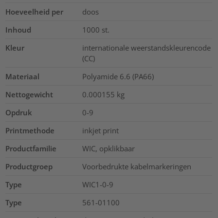
Hoeveelheid per
doos
Inhoud
1000
st.
Kleur
internationale weerstandskleurencode
(CC)
Materiaal
Polyamide 6.6 (PA66)
Nettogewicht
0.000155
kg
Opdruk
0-9
Printmethode
inkjet print
Productfamilie
WIC, opklikbaar
Productgroep
Voorbedrukte kabelmarkeringen
Type
WIC1-0-9
Type
561-01100