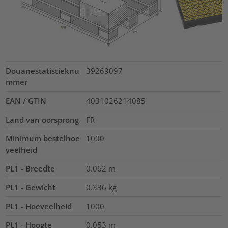
Douanestatistieknu
39269097
mmer
EAN / GTIN
4031026214085
Land van oorsprong
FR
Minimum bestelhoe
1000
veelheid
PL1 - Breedte
0.062
m
PL1 - Gewicht
0.336
kg
PL1 - Hoeveelheid
1000
PL1 - Hoogte
0.053
m