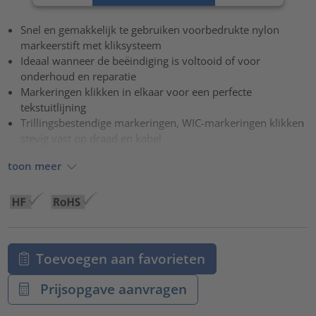
Accepteren
Snel en gemakkelijk te gebruiken voorbedrukte nylon
powered by
Usercentrics Consent Management Platform
markeerstift met kliksysteem
Ideaal wanneer de beëindiging is voltooid of voor
onderhoud en reparatie
Markeringen klikken in elkaar voor een perfecte
tekstuitlijning
Trillingsbestendige markeringen, WIC-markeringen klikken
stevig vast op draad en kabel
toon meer
Toevoegen aan favorieten
Prijsopgave aanvragen