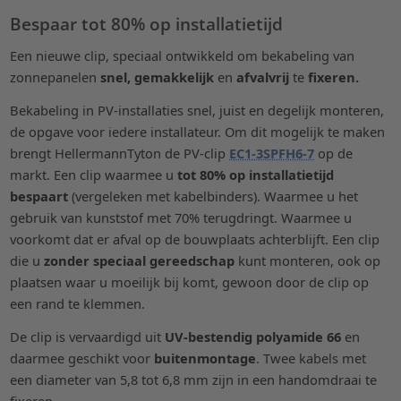
Bespaar tot 80% op installatietijd
Een nieuwe clip, speciaal ontwikkeld om bekabeling van
zonnepanelen
snel, gemakkelijk
en
afvalvrij
te
fixeren.
Bekabeling in PV-installaties snel, juist en degelijk monteren,
de opgave voor iedere installateur. Om dit mogelijk te maken
brengt HellermannTyton de PV-clip
EC1-3SPFH6-7
op de
markt. Een clip waarmee u
tot 80% op installatietijd
bespaart
(vergeleken met kabelbinders). Waarmee u het
gebruik van kunststof met 70% terugdringt. Waarmee u
voorkomt dat er afval op de bouwplaats achterblijft. Een clip
die u
zonder speciaal gereedschap
kunt monteren, ook op
plaatsen waar u moeilijk bij komt, gewoon door de clip op
een rand te klemmen.
De clip is vervaardigd uit
UV-bestendig polyamide 66
en
daarmee geschikt voor
buitenmontage
. Twee kabels met
een diameter van 5,8 tot 6,8 mm zijn in een handomdraai te