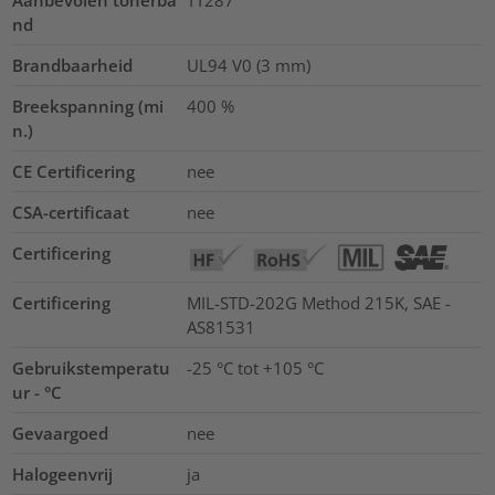
Aanbevolen tonerba
TT287
nd
Brandbaarheid
UL94 V0 (3 mm)
Breekspanning (mi
400
%
n.)
CE Certificering
nee
CSA-certificaat
nee
Certificering
Certificering
MIL-STD-202G Method 215K, SAE -
AS81531
Gebruikstemperatu
-25 °C tot +105 °C
ur - °C
Gevaargoed
nee
Halogeenvrij
ja