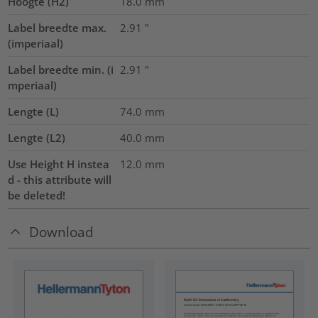
Hoogte (H2)
18.0
mm
Label breedte max.
2.91
"
(imperiaal)
Label breedte min. (i
2.91
"
mperiaal)
Lengte (L)
74.0
mm
Lengte (L2)
40.0
mm
Use Height H instea
12.0
mm
d - this attribute will
be deleted!
Download