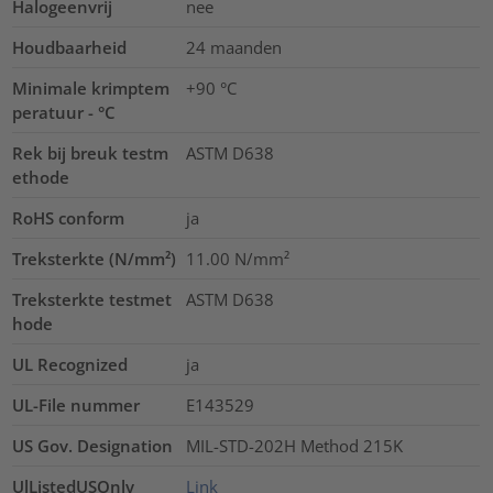
Halogeenvrij
nee
Houdbaarheid
24 maanden
Minimale krimptem
+90 °C
peratuur - °C
Rek bij breuk testm
ASTM D638
ethode
RoHS conform
ja
Treksterkte (N/mm²)
11.00
N/mm²
Treksterkte testmet
ASTM D638
hode
UL Recognized
ja
UL-File nummer
E143529
US Gov. Designation
MIL-STD-202H Method 215K
UlListedUSOnly
Link