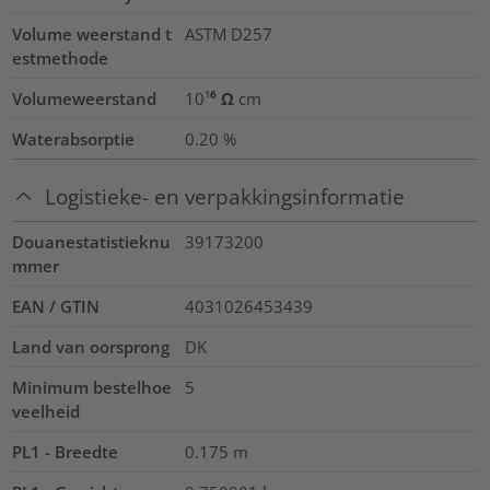
Volume weerstand t
ASTM D257
estmethode
Volumeweerstand
10¹⁶ Ω cm
Waterabsorptie
0.20
%
Logistieke- en verpakkingsinformatie
Douanestatistieknu
39173200
mmer
EAN / GTIN
4031026453439
Land van oorsprong
DK
Minimum bestelhoe
5
veelheid
PL1 - Breedte
0.175
m