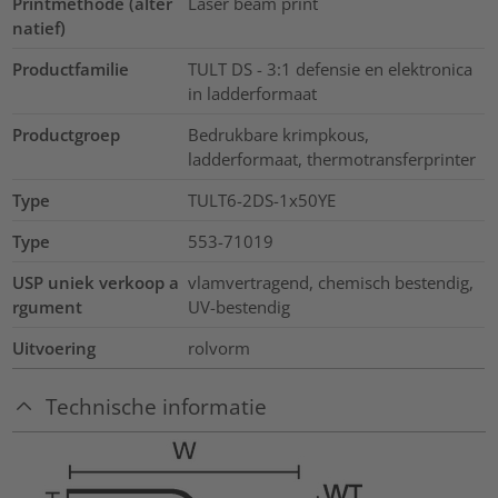
Printmethode (alter
Laser beam print
natief)
Productfamilie
TULT DS - 3:1 defensie en elektronica
in ladderformaat
Productgroep
Bedrukbare krimpkous,
ladderformaat, thermotransferprinter
Type
TULT6-2DS-1x50YE
Type
553-71019
USP uniek verkoop a
vlamvertragend, chemisch bestendig,
rgument
UV-bestendig
Uitvoering
rolvorm
Technische informatie