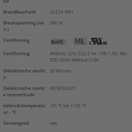
nd
Brandbaarheid
UL224 VW1
Breekspanning (mi
300
%
n.)
Certificering
Certificering
ANSI/UL 224, C22.2 no. 198.1-99, MIL-
STD-202H Method 215K
Diëlektrische sterkt
20
kV/mm
e
Diëlektrische sterkt
ASTM D2671
e testmethode
Gebruikstemperatu
-55 °C tot +135 °C
ur - °C
Gevaargoed
nee