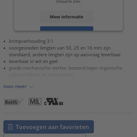
inhoud te zien.
Meer informatie
Accepteren
krimpverhouding 3:1
powered by
Usercentrics Consent Management Platform
voorgesneden lengten van 50, 25 en 16 mm zijn
standaard, andere lengten zijn op aanvraag leverbaar
leverbaar in wit en geel
goede mechanische sterkte, bestand tegen organische
oplosmiddelen en chemicaliën
toon meer
Toevoegen aan favorieten