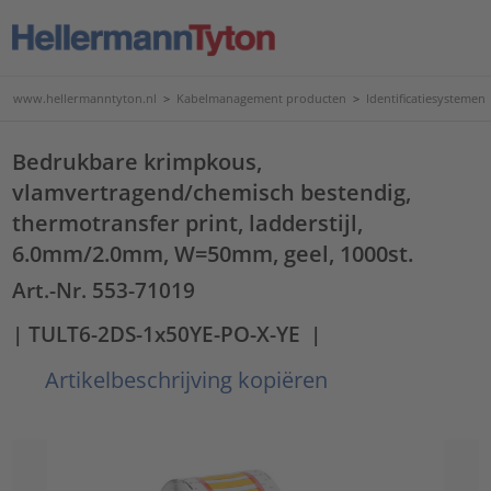
www.hellermanntyton.nl
>
Kabelmanagement producten
>
Identificatiesystemen
Bedrukbare krimpkous,
vlamvertragend/chemisch bestendig,
thermotransfer print, ladderstijl,
6.0mm/2.0mm, W=50mm, geel, 1000st.
Art.-Nr. 553-71019
| TULT6-2DS-1x50YE-PO-X-YE
|
Artikelbeschrijving kopiëren