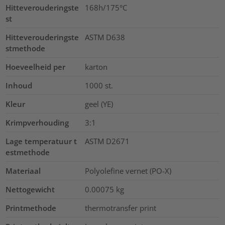
Hitteverouderingste
168h/175°C
st
Hitteverouderingste
ASTM D638
stmethode
Hoeveelheid per
karton
Inhoud
1000
st.
Kleur
geel (YE)
Krimpverhouding
3:1
Lage temperatuur t
ASTM D2671
estmethode
Materiaal
Polyolefine vernet (PO-X)
Nettogewicht
0.00075
kg
Printmethode
thermotransfer print