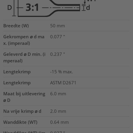
Breedte (W)
50
mm
Gekrompen ⌀ d ma
0.077
"
x. (imperaal)
Geleverd ⌀ D min. (i
0.237
"
mperaal)
Lengtekrimp
-15 % max.
Lengtekrimp
ASTM D2671
Maat bij uitlevering
6.0
mm
⌀ D
Na vrije krimp ⌀ d
2.0
mm
Wanddikte (WT)
0.64
mm
Wanddikte (WT) (im
0.027
"