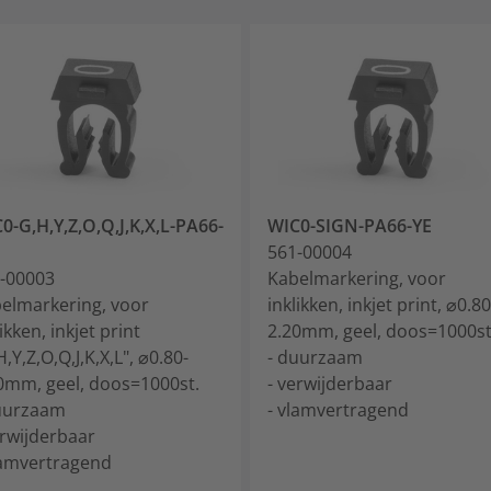
0-G,H,Y,Z,O,Q,J,K,X,L-PA66-
WIC0-SIGN-PA66-YE
561-00004
-00003
Kabelmarkering, voor
elmarkering, voor
inklikken, inkjet print, ⌀0.80
ikken, inkjet print
2.20mm, geel, doos=1000st
H,Y,Z,O,Q,J,K,X,L", ⌀0.80-
- duurzaam
0mm, geel, doos=1000st.
- verwijderbaar
uurzaam
- vlamvertragend
erwijderbaar
lamvertragend