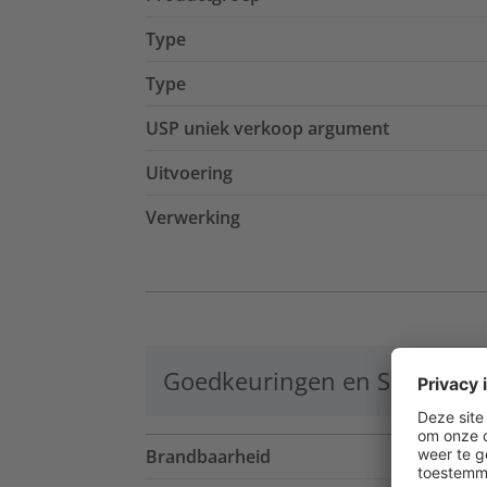
Type
Type
USP uniek verkoop argument
Uitvoering
Verwerking
Goedkeuringen en Specificat
Brandbaarheid