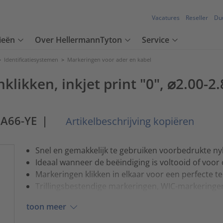
Vacatures
Reseller
Du
ieën
Over HellermannTyton
Service
>
Identificatiesystemen
>
Markeringen voor ader en kabel
klikken, inkjet print "0", ⌀2.00-2
PA66-YE
|
Artikelbeschrijving kopiëren
Snel en gemakkelijk te gebruiken voorbedrukte ny
Ideaal wanneer de beëindiging is voltooid of voo
Markeringen klikken in elkaar voor een perfecte tek
Trillingsbestendige markeringen, WIC-markeringen 
toon meer