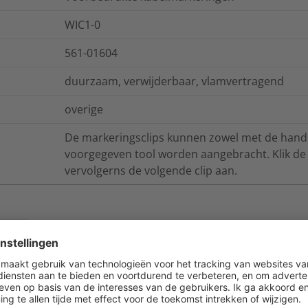
WIC1-0
561-01604
duurzaam, verwijderbaar, vlamvertragend
overige
De markeringsclips kunnen zowel met de hand 
voorgegeven tool worden aangebracht. Klik de c
vervolgerns de volgende clip aan.
ies
Logistieke- en verpakkingsinformatie
UL94 V0