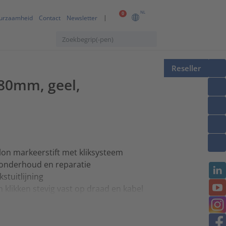
NL
0
urzaamheid
Contact
Newsletter
Reseller
.80mm, geel,
lon markeerstift met kliksysteem
r onderhoud en reparatie
stuitlijning
klikken stevig vast op draad en kabel