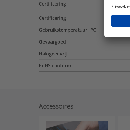
Certificering
Certificering
Gebruikstemperatuur - °C
Gevaargoed
Halogeenvrij
RoHS conform
Accessoires