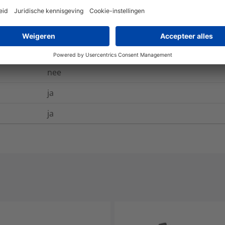
EN 60062, IEC 304
-40 °C tot +85 °C
nee
ja
ja