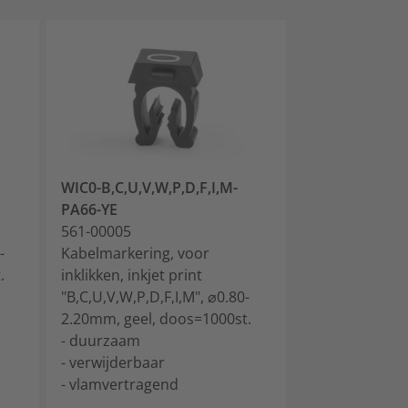
WIC0-B,C,U,V,W,P,D,F,I,M-
WIC0-A-PA66-
PA66-YE
561-00014
561-00005
Kabelmarkerin
-
Kabelmarkering, voor
inklikken, inkje
.
inklikken, inkjet print
⌀0.80-2.20mm,
"B,C,U,V,W,P,D,F,I,M", ⌀0.80-
doos=1000st.
2.20mm, geel, doos=1000st.
- duurzaam
- duurzaam
- verwijderbaa
- verwijderbaar
- vlamvertrag
- vlamvertragend