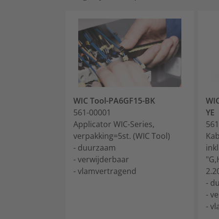
WIC Tool-PA6GF15-BK
WIC
561-00001
YE
Applicator WIC-Series,
561
verpakking=5st. (WIC Tool)
Kab
- duurzaam
inkl
- verwijderbaar
"G,
- vlamvertragend
2.2
- d
- v
- v