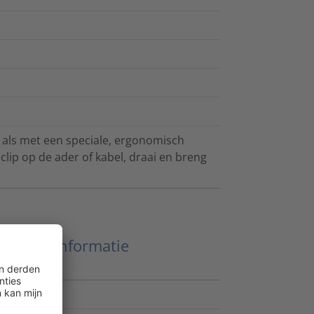
als met een speciale, ergonomisch
lip op de ader of kabel, draai en breng
Meer informatie