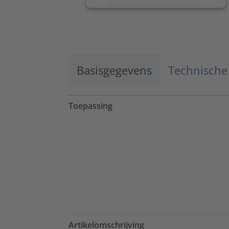
Meer informatie
Accepteren
powered by
Usercentrics Consent
Management Platform
Basisgegevens
Technische
Toepassing
Artikelomschrijving