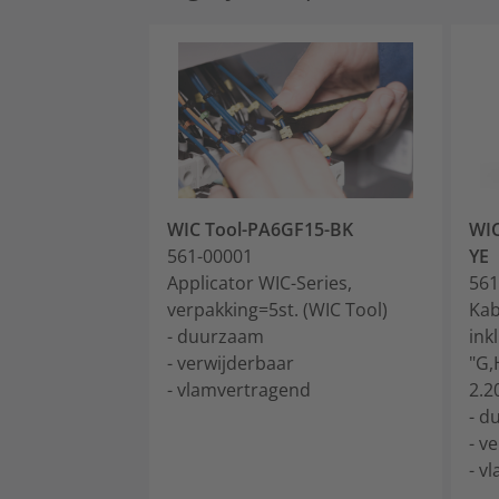
WIC Tool-PA6GF15-BK
WIC
561-00001
YE
Applicator WIC-Series,
561
verpakking=5st. (WIC Tool)
Kab
- duurzaam
inkl
- verwijderbaar
"G,
- vlamvertragend
2.2
- d
- v
- v