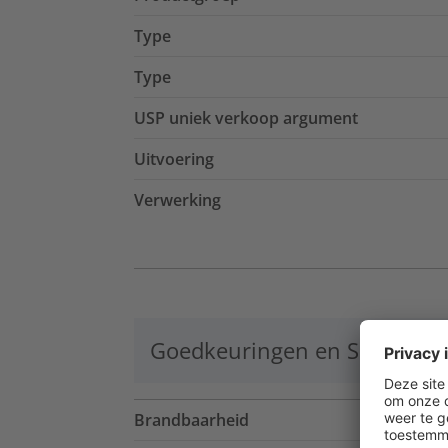
Type
Type
USP uniek verkoop argument
Uitvoering
Verwerking
Goedkeuringen en Specificat
Brandbaarheid