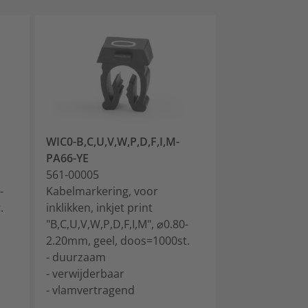
WIC0-B,C,U,V,W,P,D,F,I,M-
WIC0-A-PA66-
PA66-YE
561-00014
561-00005
Kabelmarkerin
-
Kabelmarkering, voor
inklikken, inkje
.
inklikken, inkjet print
⌀0.80-2.20mm,
"B,C,U,V,W,P,D,F,I,M", ⌀0.80-
doos=1000st.
2.20mm, geel, doos=1000st.
- duurzaam
- duurzaam
- verwijderbaa
- verwijderbaar
- vlamvertrag
- vlamvertragend