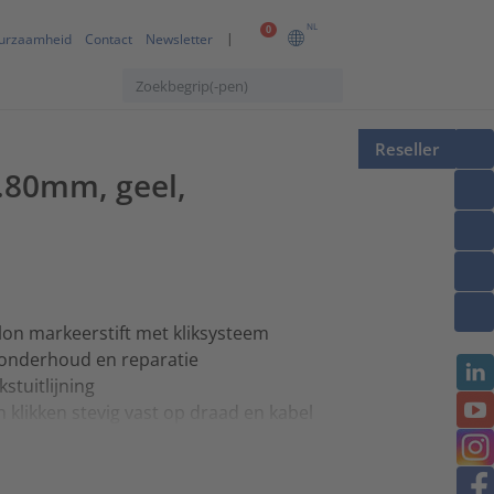
NL
0
urzaamheid
Contact
Newsletter
Reseller
2.80mm, geel,
lon markeerstift met kliksysteem
r onderhoud en reparatie
stuitlijning
klikken stevig vast op draad en kabel