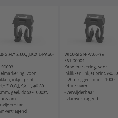
0-G,H,Y,Z,O,Q,J,K,X,L-PA66-
WIC0-SIGN-PA66-YE
561-00004
-00003
Kabelmarkering, voor
elmarkering, voor
inklikken, inkjet print, ⌀0.80
ikken, inkjet print
2.20mm, geel, doos=1000st
H,Y,Z,O,Q,J,K,X,L", ⌀0.80-
- duurzaam
0mm, geel, doos=1000st.
- verwijderbaar
uurzaam
- vlamvertragend
erwijderbaar
lamvertragend