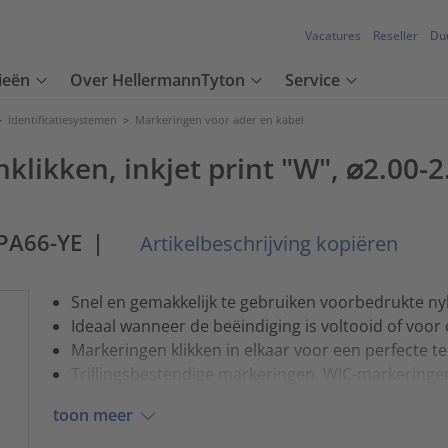
Vacatures
Reseller
Du
ieën
Over HellermannTyton
Service
>
Identificatiesystemen
>
Markeringen voor ader en kabel
klikken, inkjet print "W", ⌀2.00-
PA66-YE
|
Artikelbeschrijving kopiëren
Snel en gemakkelijk te gebruiken voorbedrukte ny
Ideaal wanneer de beëindiging is voltooid of voo
Markeringen klikken in elkaar voor een perfecte tek
Trillingsbestendige markeringen, WIC-markeringen 
toon meer