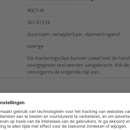
WIC1-W
561-01234
duurzaam, verwijderbaar, vlamvertragend
overige
De markeringsclips kunnen zowel met de hand 
voorgegeven tool worden aangebracht. Klik de c
vervolgerns de volgende clip aan.
ies
Logistieke- en verpakkingsinformatie
UL94 V0