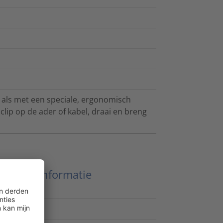
als met een speciale, ergonomisch
lip op de ader of kabel, draai en breng
Meer informatie