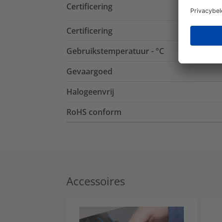
Certificering
Certificering
Gebruikstemperatuur - °C
Gevaargoed
Halogeenvrij
RoHS conform
Accessoires