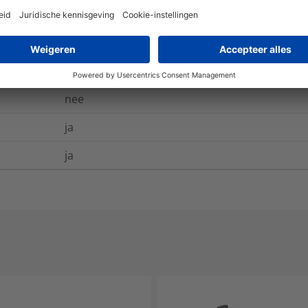
EN 60062, IEC 304
-40 °C tot +85 °C
nee
ja
ja