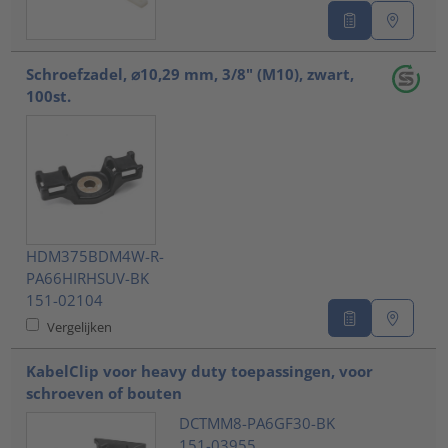
Schroefzadel, ⌀10,29 mm, 3/8" (M10), zwart,
100st.
HDM375BDM4W-R-
PA66HIRHSUV-BK
151-02104
Vergelijken
KabelClip voor heavy duty toepassingen, voor
schroeven of bouten
DCTMM8-PA6GF30-BK
151-03955