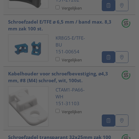
Vergelijken
Schroefzadel E/TFE ⌀ 6,5 mm / band max. 8,3
mm zak 100 st.
KR8G5-E/TFE-
BU
151-00654
Vergelijken
Kabelhouder voor schroefbevestiging, ⌀4,3
mm, #8 (M4) schroef, wit, 100st.
CTAM1-PA66-
WH
151-31103
Vergelijken
Schroefzadel transparant 32x25mm zak 100