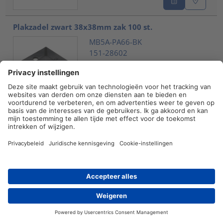
Plakzadel zwart 38x38mm zak 100 st.
MB5A-PA66-BK
151-28602
Vergelijken
Plakzadel 40 x 40 zwart zak 50 st.
QM40A-PA66-BK
151-10916
Vergelijken
Reseller
Contact
Kabelhouder voor schroefbevestiging, ⌀6,5
mm, M6 Schroef, naturel, 100st.