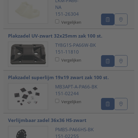
LKM-PA66-
NA
151-26304
Vergelijken
Plakzadel UV-zwart 32x25mm zak 100 st.
TY8G1S-PA66W-BK
151-11810
Vergelijken
Plakzadel superlijm 19x19 zwart zak 100 st.
MB3APT-A-PA66-BK
151-02244
Vergelijken
Verlijmbaar zadel 36x36 HS-zwart
PMB5-PA66HS-BK
151-02255