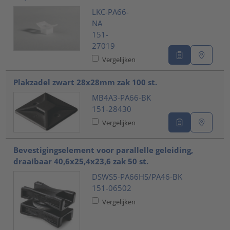
LKC-PA66-
NA
151-
27019
Vergelijken
Plakzadel zwart 28x28mm zak 100 st.
MB4A3-PA66-BK
151-28430
Vergelijken
Bevestigingselement voor parallelle geleiding,
draaibaar 40,6x25,4x23,6 zak 50 st.
DSWS5-PA66HS/PA46-BK
151-06502
Vergelijken