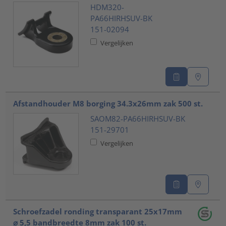
HDM320-
PA66HIRHSUV-BK
151-02094
Vergelijken
Afstandhouder M8 borging 34.3x26mm zak 500 st.
SAOM82-PA66HIRHSUV-BK
151-29701
Vergelijken
Schroefzadel ronding transparant 25x17mm
⌀ 5,5 bandbreedte 8mm zak 100 st.