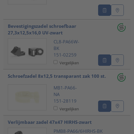
Bevestigingszadel schroefbaar
27,3x12,5x16,0 UV-zwart
CL8-PA66W-
BK
151-02259
Vergelijken
Schroefzadel 8x12,5 transparant zak 100 st.
MB1-PA66-
NA
151-28119
Vergelijken
Verlijmbaar zadel 47x47 HIRHS-zwart
PMB8-PA66/6HIRHS-BK