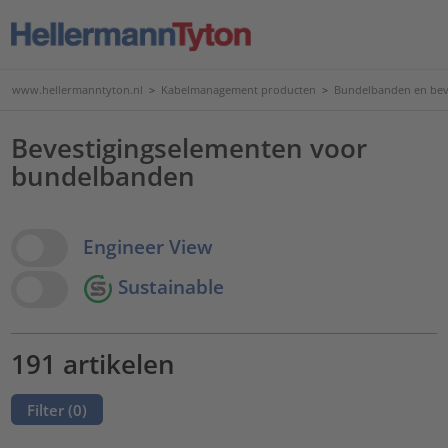
www.hellermanntyton.nl
>
Kabelmanagement producten
>
Bundelbanden en bev
Bevestigingselementen voor
bundelbanden
View Options
Engineer View
Sustainable
191 artikelen
Filter (
0
)