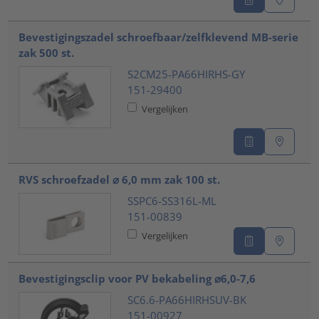
Bevestigingszadel schroefbaar/zelfklevend MB-serie
zak 500 st.
S2CM25-PA66HIRHS-GY
151-29400
Vergelijken
RVS schroefzadel ⌀ 6,0 mm zak 100 st.
SSPC6-SS316L-ML
151-00839
Vergelijken
Bevestigingsclip voor PV bekabeling ⌀6,0-7,6
SC6.6-PA66HIRHSUV-BK
151-00927