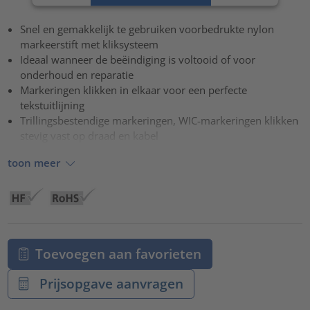
Accepteren
Snel en gemakkelijk te gebruiken voorbedrukte nylon
powered by
Usercentrics Consent Management Platform
markeerstift met kliksysteem
Ideaal wanneer de beëindiging is voltooid of voor
onderhoud en reparatie
Markeringen klikken in elkaar voor een perfecte
tekstuitlijning
Trillingsbestendige markeringen, WIC-markeringen klikken
stevig vast op draad en kabel
toon meer
Toevoegen aan favorieten
Prijsopgave aanvragen