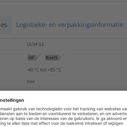
ies
Logistieke- en verpakkingsinformatie
UL94 V2
-40 °C tot +85 °C
nee
ja
ja