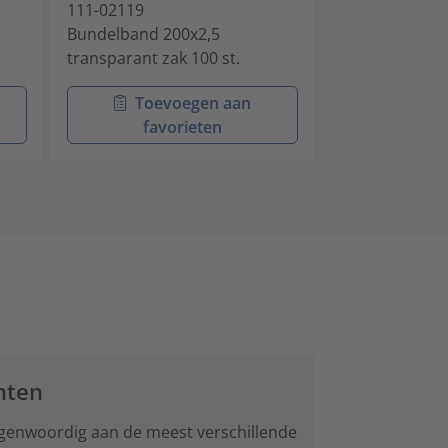
111-02119
111-02319
Bundelband 200x2,5
Bundelband 1
transparant zak 100 st.
transparant za
Toevoegen aan
Toev
favorieten
favo
nten
genwoordig aan de meest verschillende