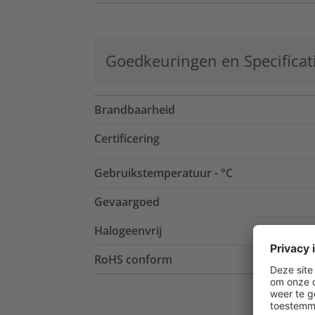
Goedkeuringen en Specificat
Brandbaarheid
Certificering
Gebruikstemperatuur - °C
Gevaargoed
Halogeenvrij
RoHS conform