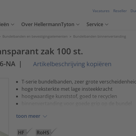
Vacatures
Reseller
Du
ieën
Over HellermannTyton
Service
>
Bundelbanden en bevestigingselementen
>
Bundelbanden binnenvertanding
nsparant zak 100 st.
66-NA
|
Artikelbeschrijving kopiëren
T-serie bundelbanden, zeer grote verscheidenhei
hoge treksterkte met lage insteekkracht
hoogwaardige kunststof, goed te recyclen
binnenvertanding voor goede grip op de bundel
toon meer