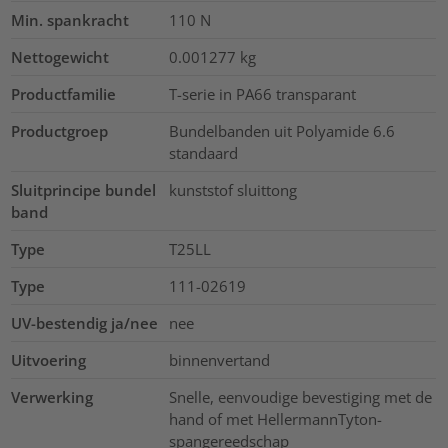
Min. spankracht
110
N
Nettogewicht
0.001277
kg
Productfamilie
T-serie in PA66 transparant
Productgroep
Bundelbanden uit Polyamide 6.6
standaard
Sluitprincipe bundel
kunststof sluittong
band
Type
T25LL
Type
111-02619
UV-bestendig ja/nee
nee
Uitvoering
binnenvertand
Verwerking
Snelle, eenvoudige bevestiging met de
hand of met HellermannTyton-
spangereedschap