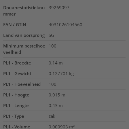
Douanestatistieknu
39269097
mmer
EAN / GTIN
4031026104560
Land van oorsprong
SG
Minimum bestelhoe
100
veelheid
PL1 - Breedte
0.14
m
PL1 - Gewicht
0.127701
kg
PL1 - Hoeveelheid
100
PL1 - Hoogte
0.015
m
PL1 - Lengte
0.43
m
PL1 - Type
zak
PL1 - Volume
0.000903
m³