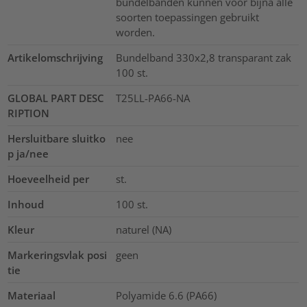
bundelbanden kunnen voor bijna alle
soorten toepassingen gebruikt
worden.
Artikelomschrijving
Bundelband 330x2,8 transparant zak
100 st.
GLOBAL PART DESC
T25LL-PA66-NA
RIPTION
Hersluitbare sluitko
nee
p ja/nee
Hoeveelheid per
st.
Inhoud
100
st.
Kleur
naturel (NA)
Markeringsvlak posi
geen
tie
Materiaal
Polyamide 6.6 (PA66)