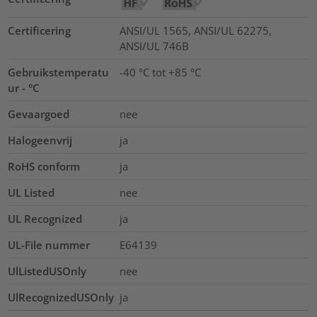
Certificering
ANSI/UL 1565, ANSI/UL 62275,
ANSI/UL 746B
Gebruikstemperatu
-40 °C tot +85 °C
ur - °C
Gevaargoed
nee
Halogeenvrij
ja
RoHS conform
ja
UL Listed
nee
UL Recognized
ja
UL-File nummer
E64139
UlListedUSOnly
nee
UlRecognizedUSOnly
ja