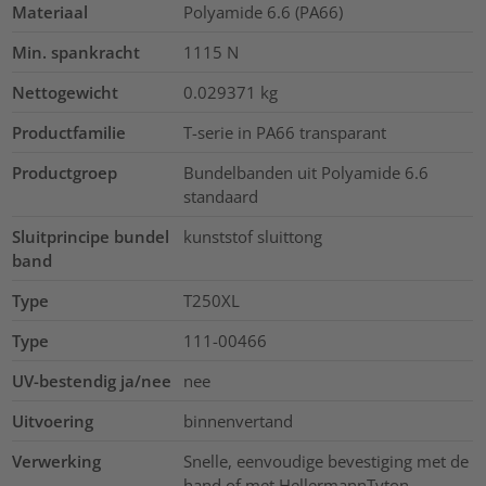
Materiaal
Polyamide 6.6 (PA66)
Min. spankracht
1115
N
Nettogewicht
0.029371
kg
Productfamilie
T-serie in PA66 transparant
Productgroep
Bundelbanden uit Polyamide 6.6
standaard
Sluitprincipe bundel
kunststof sluittong
band
Type
T250XL
Type
111-00466
UV-bestendig ja/nee
nee
Uitvoering
binnenvertand
Verwerking
Snelle, eenvoudige bevestiging met de
hand of met HellermannTyton-