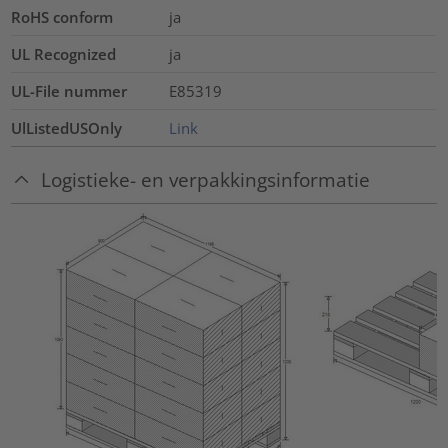
RoHS conform
ja
UL Recognized
ja
UL-File nummer
E85319
UlListedUSOnly
Link
Logistieke- en verpakkingsinformatie