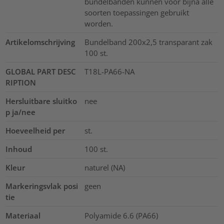
bundelbanden kunnen voor bijna alle
soorten toepassingen gebruikt
worden.
Artikelomschrijving
Bundelband 200x2,5 transparant zak
100 st.
GLOBAL PART DESC
T18L-PA66-NA
RIPTION
Hersluitbare sluitko
nee
p ja/nee
Hoeveelheid per
st.
Inhoud
100
st.
Kleur
naturel (NA)
Markeringsvlak posi
geen
tie
Materiaal
Polyamide 6.6 (PA66)