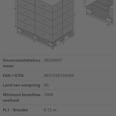
Douanestatistieknu
39269097
mmer
EAN / GTIN
4031026104584
Land van oorsprong
SG
Minimum bestelhoe
1000
veelheid
PL1 - Breedte
0.15
m