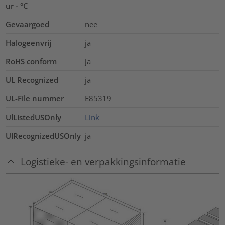
ur - °C
Gevaargoed
nee
Halogeenvrij
ja
RoHS conform
ja
UL Recognized
ja
UL-File nummer
E85319
UlListedUSOnly
Link
UlRecognizedUSOnly
ja
Logistieke- en verpakkingsinformatie