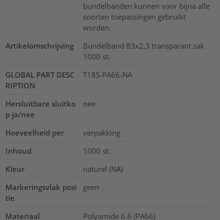
bundelbanden kunnen voor bijna alle
soorten toepassingen gebruikt
worden.
Artikelomschrijving
Bundelband 83x2,3 transparant zak
1000 st.
GLOBAL PART DESC
T18S-PA66-NA
RIPTION
Hersluitbare sluitko
nee
p ja/nee
Hoeveelheid per
verpakking
Inhoud
1000
st.
Kleur
naturel (NA)
Markeringsvlak posi
geen
tie
Materiaal
Polyamide 6.6 (PA66)