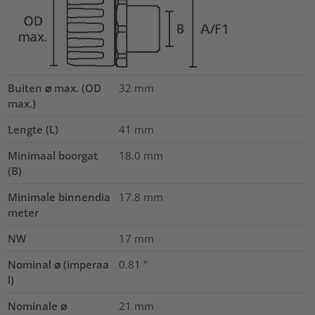
Buiten ⌀ max. (OD
32
mm
max.)
Lengte (L)
41
mm
Minimaal boorgat
18.0
mm
(B)
Minimale binnendia
17.8
mm
meter
NW
17
mm
Nominal ⌀ (imperaa
0.81
"
l)
Nominale ⌀
21
mm