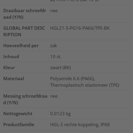
Draaibaar schroefdr
nee
aad (Y/N)
GLOBAL PART DESC
HGL21-S-PG16-PA66/TPE-BK
RIPTION
Hoeveelheid per
zak
Inhoud
10
st.
Kleur
zwart (BK)
Materiaal
Polyamide 6.6 (PA66),
Thermoplastisch elastomeer (TPE)
Messing schroefdraa
nee
d (Y/N)
Nettogewicht
0.0123
kg
Productfamilie
HGL-S rechte koppeling, IP68