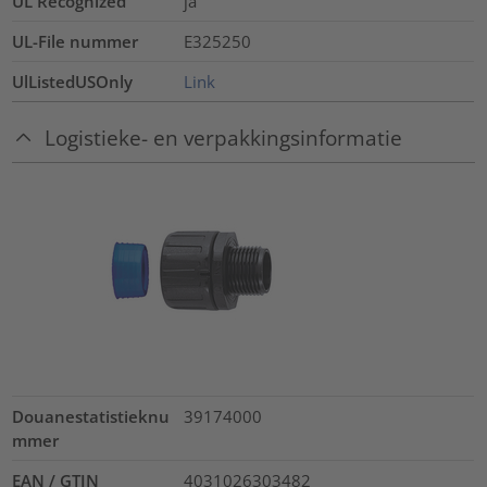
UL Recognized
ja
UL-File nummer
E325250
UlListedUSOnly
Link
Logistieke- en verpakkingsinformatie
Douanestatistieknu
39174000
mmer
EAN / GTIN
4031026303482