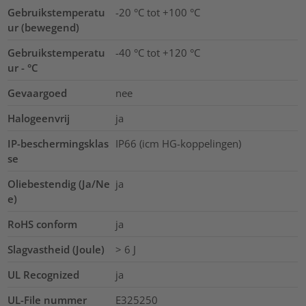
Gebruikstemperatu
-20 °C tot +100 °C
ur (bewegend)
Gebruikstemperatu
-40 °C tot +120 °C
ur - °C
Gevaargoed
nee
Halogeenvrij
ja
IP-beschermingsklas
IP66 (icm HG-koppelingen)
se
Oliebestendig (Ja/Ne
ja
e)
RoHS conform
ja
Slagvastheid (Joule)
> 6 J
UL Recognized
ja
UL-File nummer
E325250