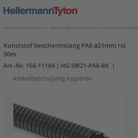
www.hellermanntyton.nl
>
Kabelmanagement producten
>
Kabelbeschermingssy
Kunststof beschermslang PA6 ø21mm rol
50m
Art.-Nr. 166-11104
| HG-SW21-PA6-BK
|
Artikelbeschrijving kopiëren