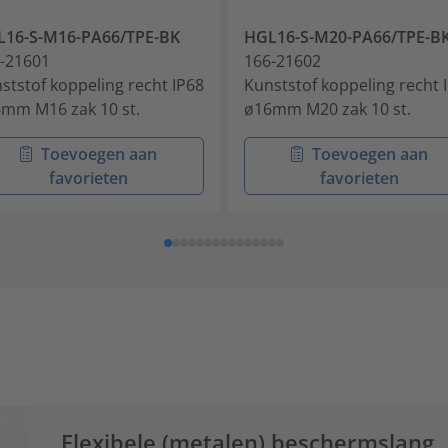
16-S-M16-PA66/TPE-BK
HGL16-S-M20-PA66/TPE-B
-21601
166-21602
ststof koppeling recht IP68
Kunststof koppeling recht 
mm M16 zak 10 st.
ø16mm M20 zak 10 st.
Toevoegen aan
Toevoegen aan
favorieten
favorieten
Flexibele (metalen) beschermslang