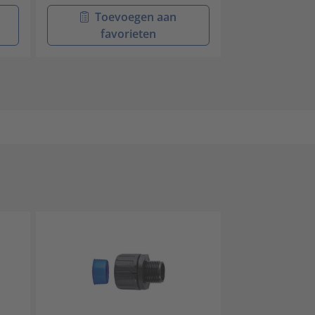
Toevoegen aan
Toev
favorieten
favo