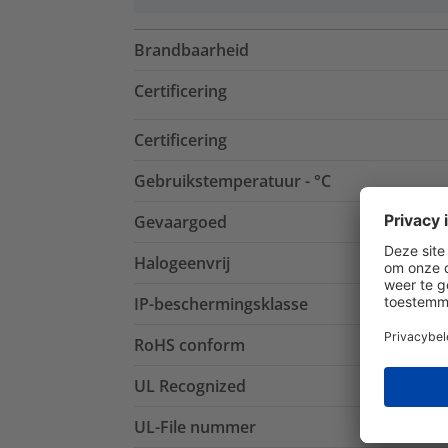
Brandbaarheid
Certificering
Certificering
Gebruikstemperatuur - °C
Gevaargoed
Halogeenvrij
IP-beschermingsklasse
RoHS conform
UL Recognized
UL-File nummer