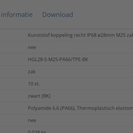
 informatie
Download
Kunststof koppeling recht IP68 ø28mm M25 zak
nee
HGL28-S-M25-PA66/TPE-BK
zak
10
st.
zwart (BK)
Polyamide 6.6 (PA66), Thermoplastisch elastom
nee
0.028
kg