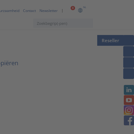
NL
0
urzaamheid
Contact
Newsletter
Reseller
opiëren