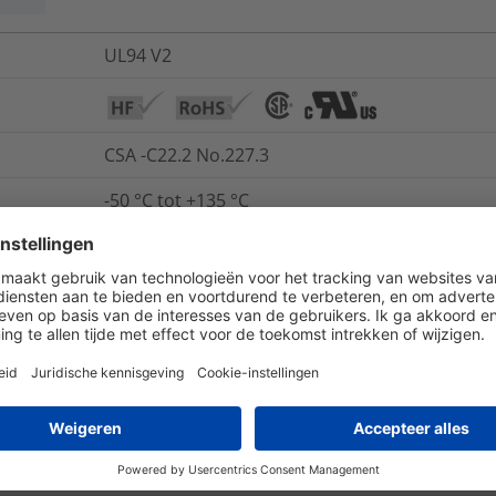
UL94 V2
CSA -C22.2 No.227.3
-50 °C tot +135 °C
nee
ja
IP66, IP67, IP68, IP69k
ja
ja
E325250