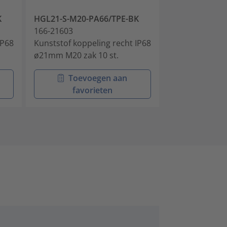
K
HGL21-S-M20-PA66/TPE-BK
HGL34-S-M32-
166-21603
166-21605
IP68
Kunststof koppeling recht IP68
Kunststof kopp
ø21mm M20 zak 10 st.
ø34mm M32 zak
Toevoegen aan
Toev
favorieten
favo