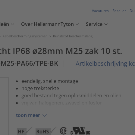
Vacatures
Reseller
Du
ieën
Over HellermannTyton
Service
>
Kabelbeschermingssystemen
>
Kunststof beschermslang
cht IP68 ø28mm M25 zak 10 st.
-M25-PA66/TPE-BK
|
Artikelbeschrijving k
eendelig, snelle montage
hoge treksterkte
goed bestand tegen oplosmiddelen en oliën
vrij van halogenen, zwavel en fosfor
toon meer