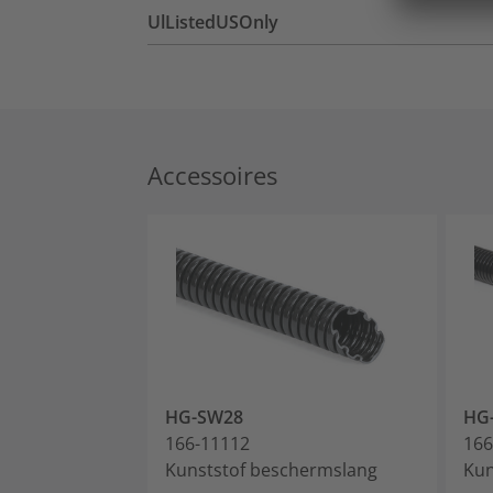
UlListedUSOnly
Accessoires
HG-SW28
HG
166-11112
166
Kunststof beschermslang
Kun