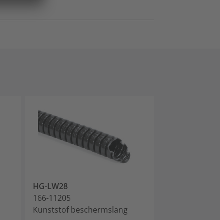
HG-LW28
HG-HW28
166-11205
166-11305
Kunststof beschermslang
Kunststof bes