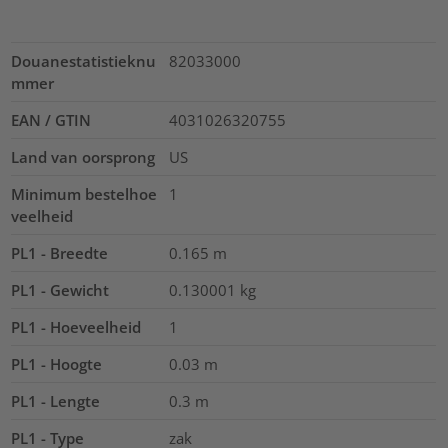
Douanestatistieknu
82033000
mmer
EAN / GTIN
4031026320755
Land van oorsprong
US
Minimum bestelhoe
1
veelheid
PL1 - Breedte
0.165
m
PL1 - Gewicht
0.130001
kg
PL1 - Hoeveelheid
1
PL1 - Hoogte
0.03
m
PL1 - Lengte
0.3
m
PL1 - Type
zak