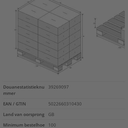
Douanestatistieknu
39269097
mmer
EAN / GTIN
5022660310430
Land van oorsprong
GB
Minimum bestelhoe
100