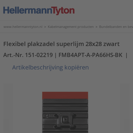
www.hellermanntyton.nl
>
Kabelmanagement producten
>
Bundelbanden en bev
Flexibel plakzadel superlijm 28x28 zwart
Art.-Nr. 151-02219
| FMB4APT-A-PA66HS-BK
|
Artikelbeschrijving kopiëren