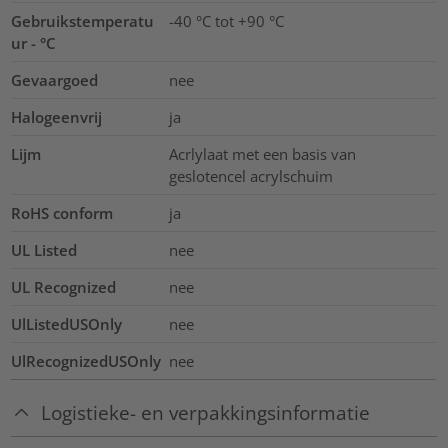
Gebruikstemperatu
-40 °C tot +90 °C
ur - °C
Gevaargoed
nee
Halogeenvrij
ja
Lijm
Acrlylaat met een basis van
geslotencel acrylschuim
RoHS conform
ja
UL Listed
nee
UL Recognized
nee
UlListedUSOnly
nee
UlRecognizedUSOnly
nee
Logistieke- en verpakkingsinformatie