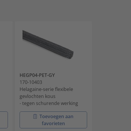
HEGP04-PET-GY
HEGP05-PET-
170-10403
170-10500
Helagaine-serie flexibele
Gevlochten ko
gevlochten kous
zwart 5mm rol
- tegen schurende werking
- tegen schur
Toevoegen aan
Toev
favorieten
favo