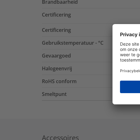
Brandbaarheid
Certificering
Certificering
Gebruikstemperatuur - °C
Gevaargoed
Halogeenvrij
RoHS conform
Smeltpunt
Accessoires