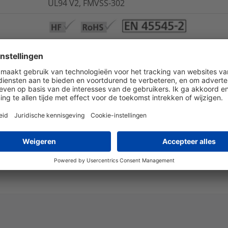
UL94 V2, FMVSS-302
ECE R-118-03 Abschnitt 6 / Annex 6, ECE R-118-
-50 °C tot +150 °C
nee
ja
ja
+250 °C