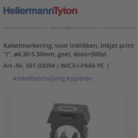
www.hellermanntyton.nl
>
Kabelmanagement producten
>
Identificatiesystemen
Kabelmarkering, voor inklikken, inkjet print
"I", ⌀4.30-5.30mm, geel, doos=500st.
Art.-Nr. 561-03094
| WIC3-I-PA66-YE
|
Artikelbeschrijving kopiëren