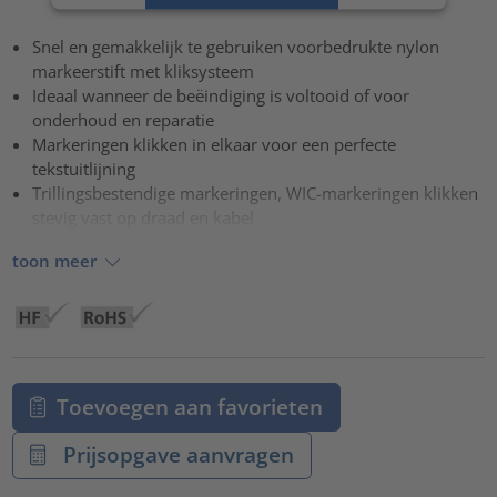
Accepteren
Snel en gemakkelijk te gebruiken voorbedrukte nylon
powered by
Usercentrics Consent Management Platform
markeerstift met kliksysteem
Ideaal wanneer de beëindiging is voltooid of voor
onderhoud en reparatie
Markeringen klikken in elkaar voor een perfecte
tekstuitlijning
Trillingsbestendige markeringen, WIC-markeringen klikken
stevig vast op draad en kabel
toon meer
Toevoegen aan favorieten
Prijsopgave aanvragen