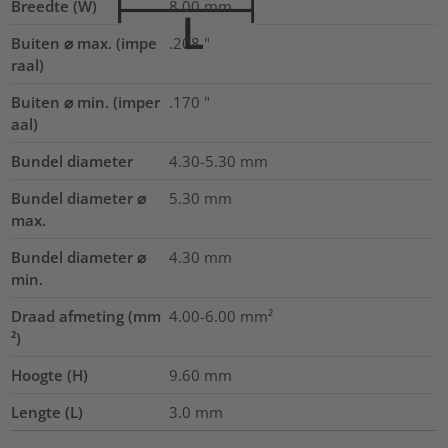
Breedte (W)
8.00
mm
Buiten ⌀ max. (impe
.208
"
raal)
Buiten ⌀ min. (imper
.170
"
aal)
Bundel diameter
4.30-5.30
mm
Bundel diameter ⌀
5.30
mm
max.
Bundel diameter ⌀
4.30
mm
min.
Draad afmeting (mm
4.00-6.00
mm²
²)
Hoogte (H)
9.60
mm
Lengte (L)
3.0
mm