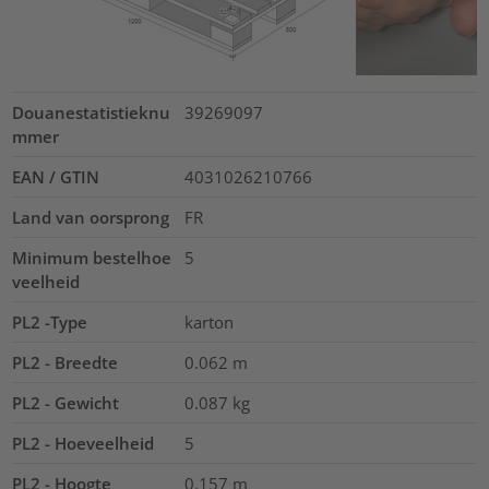
Douanestatistieknu
39269097
mmer
EAN / GTIN
4031026210766
Land van oorsprong
FR
Minimum bestelhoe
5
veelheid
PL2 -Type
karton
PL2 - Breedte
0.062
m
PL2 - Gewicht
0.087
kg
PL2 - Hoeveelheid
5
PL2 - Hoogte
0.157
m