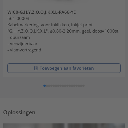
WIC0-G,H,Y,Z,O,Q,J,K,X,L-PA66-YE
561-00003
Kabelmarkering, voor inklikken, inkjet print
"G,H,Y,Z,O,Q,J,K,X,L", ⌀0.80-2.20mm, geel, doos=1000st.
- duurzaam
- verwijderbaar
- vlamvertragend
Toevoegen aan favorieten
Oplossingen