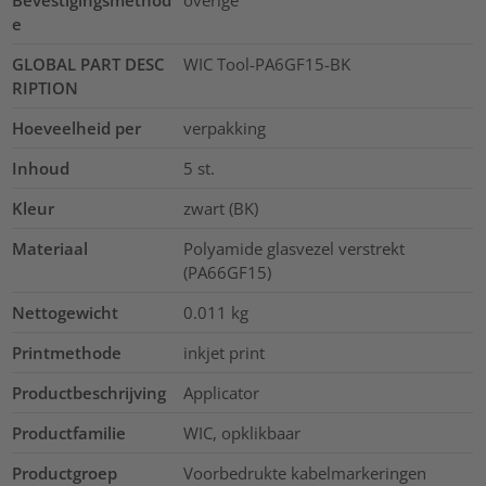
Bevestigingsmethod
overige
e
GLOBAL PART DESC
WIC Tool-PA6GF15-BK
RIPTION
Hoeveelheid per
verpakking
Inhoud
5
st.
Kleur
zwart (BK)
Materiaal
Polyamide glasvezel verstrekt
(PA66GF15)
Nettogewicht
0.011
kg
Printmethode
inkjet print
Productbeschrijving
Applicator
Productfamilie
WIC, opklikbaar
Productgroep
Voorbedrukte kabelmarkeringen