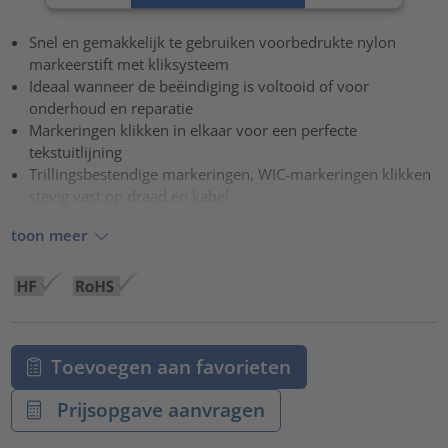
Accepteren
Snel en gemakkelijk te gebruiken voorbedrukte nylon
powered by
Usercentrics Consent Management Platform
markeerstift met kliksysteem
Ideaal wanneer de beëindiging is voltooid of voor
onderhoud en reparatie
Markeringen klikken in elkaar voor een perfecte
tekstuitlijning
Trillingsbestendige markeringen, WIC-markeringen klikken
stevig vast op draad en kabel
toon meer
Toevoegen aan favorieten
Prijsopgave aanvragen