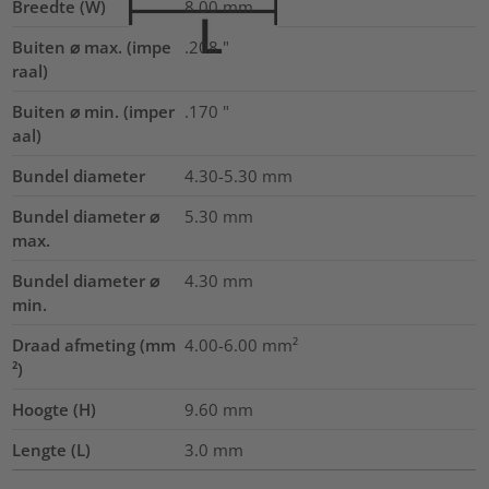
Breedte (W)
8.00
mm
Buiten ⌀ max. (impe
.208
"
raal)
Buiten ⌀ min. (imper
.170
"
aal)
Bundel diameter
4.30-5.30
mm
Bundel diameter ⌀
5.30
mm
max.
Bundel diameter ⌀
4.30
mm
min.
Draad afmeting (mm
4.00-6.00
mm²
²)
Hoogte (H)
9.60
mm
Lengte (L)
3.0
mm