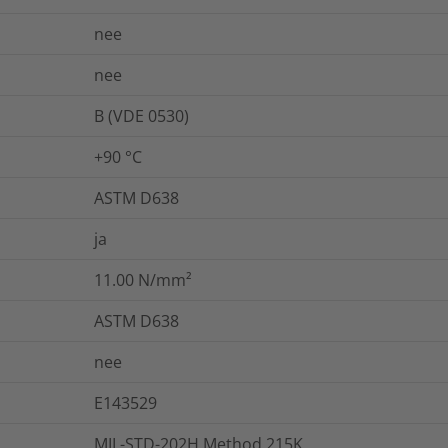
nee
nee
B (VDE 0530)
+90 °C
ASTM D638
ja
11.00
N/mm²
ASTM D638
nee
E143529
MIL-STD-202H Method 215K