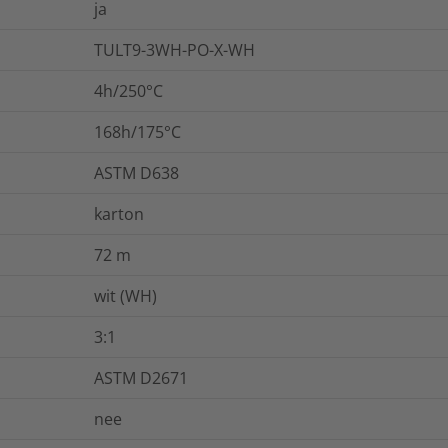
ja
TULT9-3WH-PO-X-WH
4h/250°C
168h/175°C
ASTM D638
karton
72
m
wit (WH)
3:1
ASTM D2671
nee