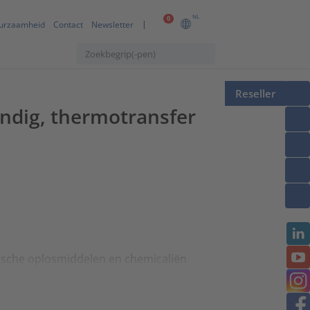
NL
0
urzaamheid
Contact
Newsletter
Reseller
ndig, thermotransfer
ische oplosmiddelen en chemicaliën