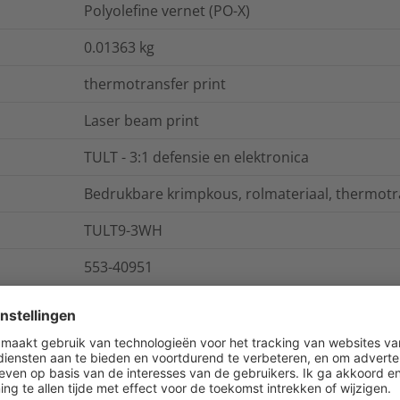
Polyolefine vernet (PO-X)
0.01363
kg
thermotransfer print
Laser beam print
TULT - 3:1 defensie en elektronica
Bedrukbare krimpkous, rolmateriaal, thermotr
TULT9-3WH
553-40951
vlamvertragend, chemisch bestendig, UV-best
dunwandig