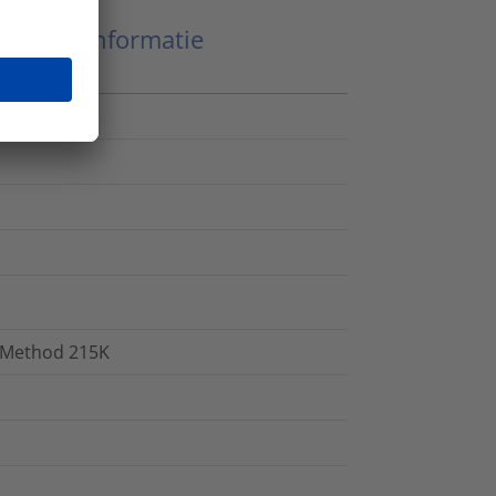
Meer informatie
H Method 215K