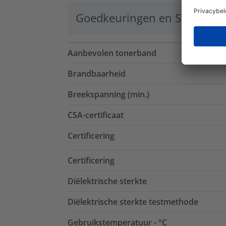
Goedkeuringen en Specificat
Aanbevolen tonerband
Brandbaarheid
Breekspanning (min.)
CSA-certificaat
Certificering
Certificering
Diëlektrische sterkte
Diëlektrische sterkte testmethode
Gebruikstemperatuur - °C