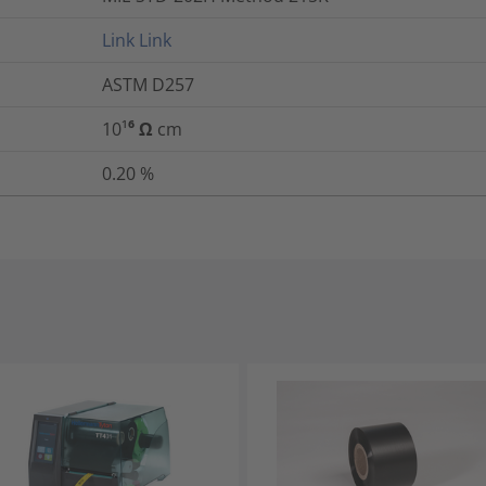
Link
Link
ASTM D257
10¹⁶ Ω cm
0.20
%