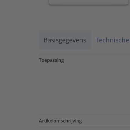
Meer informatie
Accepteren
powered by
Usercentrics Consent
Management Platform
Basisgegevens
Technische
Toepassing
Artikelomschrijving