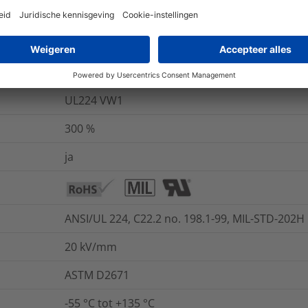
ies
Logistieke- en verpakkingsinformatie
TTDTHOUT, TTRW, TT822OUT8
UL224 VW1
300
%
ja
ANSI/UL 224, C22.2 no. 198.1-99, MIL-STD-202
20
kV/mm
ASTM D2671
-55 °C tot +135 °C