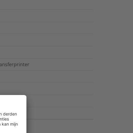
ansferprinter
endig