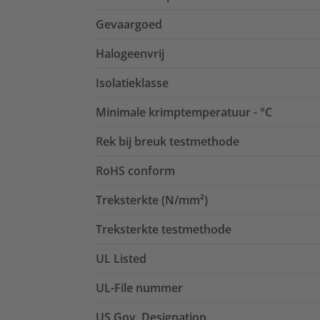
Gevaargoed
Halogeenvrij
Isolatieklasse
Minimale krimptemperatuur - °C
Rek bij breuk testmethode
RoHS conform
Treksterkte (N/mm²)
Treksterkte testmethode
UL Listed
UL-File nummer
US Gov. Designation