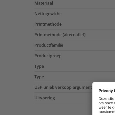
Materiaal
Nettogewicht
Printmethode
Printmethode (alternatief)
Productfamilie
Productgroep
Type
Type
USP uniek verkoop argument
Uitvoering