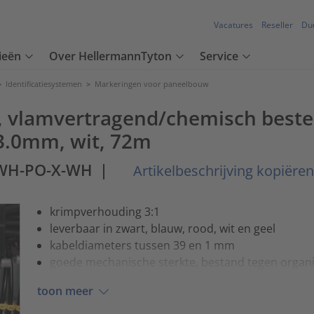
Vacatures
Reseller
Du
ieën
Over HellermannTyton
Service
>
Identificatiesystemen
>
Markeringen voor paneelbouw
 vlamvertragend/chemisch beste
/3.0mm, wit, 72m
3WH-PO-X-WH
|
Artikelbeschrijving kopiëren
krimpverhouding 3:1
leverbaar in zwart, blauw, rood, wit en geel
kabeldiameters tussen 39 en 1 mm
goede mechanische sterkte, bestand tegen organ
toon meer