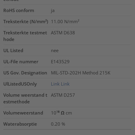
RoHS conform
ja
Treksterkte (N/mm²)
11.00
N/mm²
Treksterkte testmet
ASTM D638
hode
UL Listed
nee
UL-File nummer
E143529
US Gov. Designation
MIL-STD-202H Method 215K
UlListedUSOnly
Link
Link
Volume weerstand t
ASTM D257
estmethode
Volumeweerstand
10¹⁶ Ω cm
Waterabsorptie
0.20
%