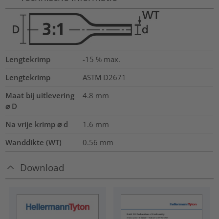
Lengtekrimp
-15 % max.
Lengtekrimp
ASTM D2671
Maat bij uitlevering
4.8
mm
⌀ D
Na vrije krimp ⌀ d
1.6
mm
Wanddikte (WT)
0.56
mm
Download