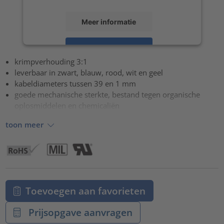
Meer informatie
Accepteren
krimpverhouding 3:1
powered by
Usercentrics Consent Management Platform
leverbaar in zwart, blauw, rood, wit en geel
kabeldiameters tussen 39 en 1 mm
goede mechanische sterkte, bestand tegen organische
oplosmiddelen en chemicaliën
toon meer
Toevoegen aan favorieten
Prijsopgave aanvragen