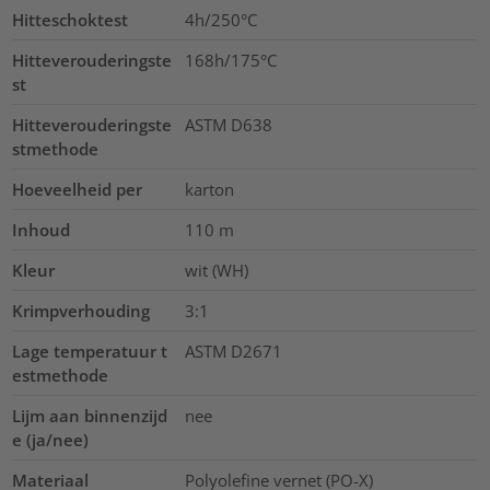
Hitteschoktest
4h/250°C
Hitteverouderingste
168h/175°C
st
Hitteverouderingste
ASTM D638
stmethode
Hoeveelheid per
karton
Inhoud
110
m
Kleur
wit (WH)
Krimpverhouding
3:1
Lage temperatuur t
ASTM D2671
estmethode
Lijm aan binnenzijd
nee
e (ja/nee)
Materiaal
Polyolefine vernet (PO-X)