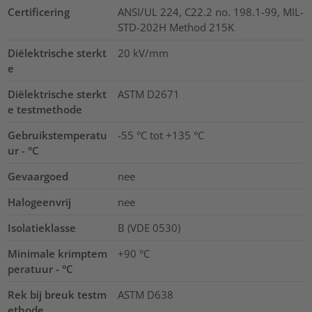
Certificering
ANSI/UL 224, C22.2 no. 198.1-99, MIL-
STD-202H Method 215K
Diëlektrische sterkt
20
kV/mm
e
Diëlektrische sterkt
ASTM D2671
e testmethode
Gebruikstemperatu
-55 °C tot +135 °C
ur - °C
Gevaargoed
nee
Halogeenvrij
nee
Isolatieklasse
B (VDE 0530)
Minimale krimptem
+90 °C
peratuur - °C
Rek bij breuk testm
ASTM D638
ethode