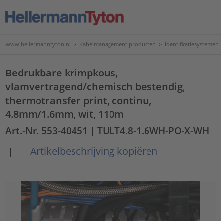
www.hellermanntyton.nl
>
Kabelmanagement producten
>
Identificatiesystemen
Bedrukbare krimpkous,
vlamvertragend/chemisch bestendig,
thermotransfer print, continu,
4.8mm/1.6mm, wit, 110m
Art.-Nr. 553-40451
| TULT4.8-1.6WH-PO-X-WH
Artikelbeschrijving kopiëren
|