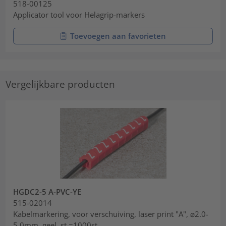
518-00125
Applicator tool voor Helagrip-markers
Toevoegen aan favorieten
Vergelijkbare producten
HGDC2-5 A-PVC-YE
515-02014
Kabelmarkering, voor verschuiving, laser print "A", ⌀2.0-
5.0mm, geel, st.=1000st.