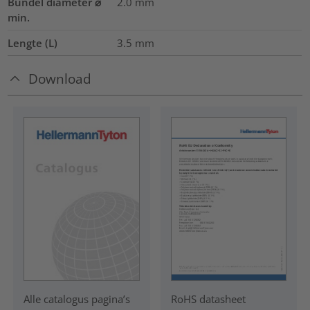
Bundel diameter ⌀
2.0
mm
min.
Lengte (L)
3.5
mm
Download
RoHS datasheet
Alle catalogus pagina’s