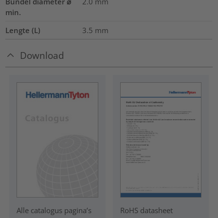
Bundel diameter ⌀
2.0
mm
min.
Lengte (L)
3.5
mm
Download
RoHS datasheet
Alle catalogus pagina’s