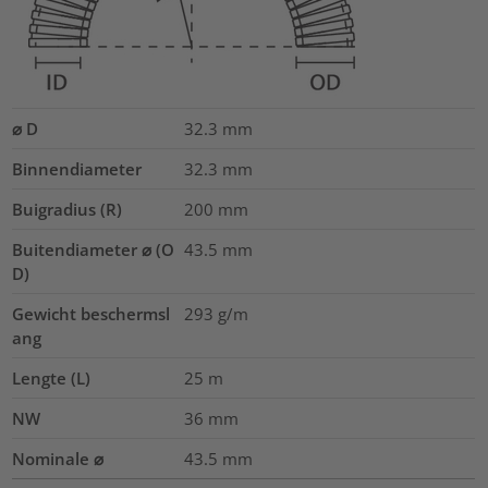
⌀ D
32.3
mm
Binnendiameter
32.3
mm
Buigradius (R)
200
mm
Buitendiameter ⌀ (O
43.5
mm
D)
Gewicht beschermsl
293
g/m
ang
Lengte (L)
25
m
NW
36
mm
Nominale ⌀
43.5
mm