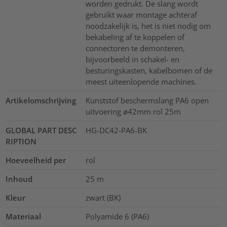
worden gedrukt. De slang wordt
gebruikt waar montage achteraf
noodzakelijk is, het is niet nodig om
bekabeling af te koppelen of
connectoren te demonteren,
bijvoorbeeld in schakel- en
besturingskasten, kabelbomen of de
meest uiteenlopende machines.
Artikelomschrijving
Kunststof beschermslang PA6 open
uitvoering ø42mm rol 25m
GLOBAL PART DESC
HG-DC42-PA6-BK
RIPTION
Hoeveelheid per
rol
Inhoud
25
m
Kleur
zwart (BK)
Materiaal
Polyamide 6 (PA6)