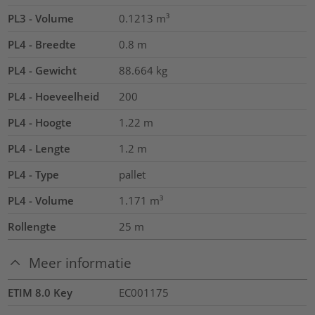
PL3 - Volume
0.1213
m³
PL4 - Breedte
0.8
m
PL4 - Gewicht
88.664
kg
PL4 - Hoeveelheid
200
PL4 - Hoogte
1.22
m
PL4 - Lengte
1.2
m
PL4 - Type
pallet
PL4 - Volume
1.171
m³
Rollengte
25
m
Meer informatie
ETIM 8.0 Key
EC001175