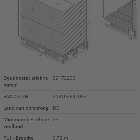
Douanestatistieknu
39173200
mmer
EAN / GTIN
4031026310831
Land van oorsprong
DE
Minimum bestelhoe
25
veelheid
PL1 - Breedte
0.73
m