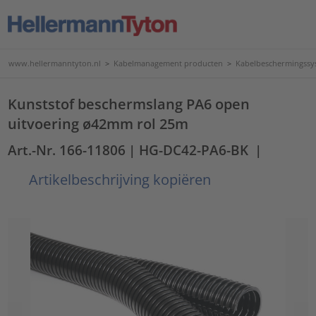
www.hellermanntyton.nl
>
Kabelmanagement producten
>
Kabelbeschermingssy
Kunststof beschermslang PA6 open
uitvoering ø42mm rol 25m
Art.-Nr. 166-11806
| HG-DC42-PA6-BK
|
Artikelbeschrijving kopiëren