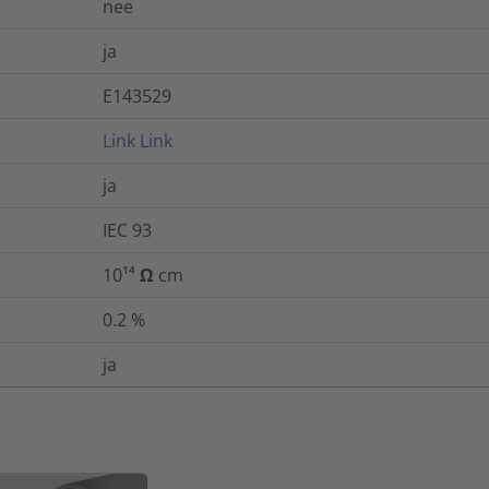
nee
ja
E143529
Link
Link
ja
IEC 93
10¹⁴ Ω cm
0.2
%
ja