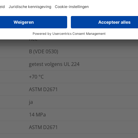
20
kV/mm
IEC 60243
-55 °C tot +135 °C
nee
B (VDE 0530)
getest volgens UL 224
+70 °C
ASTM D2671
ja
14
MPa
ASTM D2671