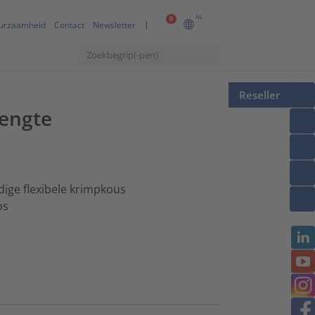
NL
0
urzaamheid
Contact
Newsletter
Reseller
lengte
dige flexibele krimpkous
os