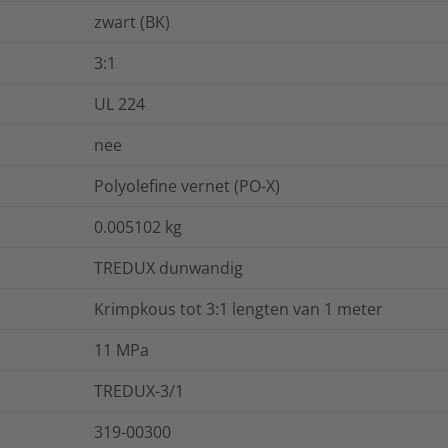
zwart (BK)
3:1
UL 224
nee
Polyolefine vernet (PO-X)
0.005102
kg
TREDUX dunwandig
Krimpkous tot 3:1 lengten van 1 meter
11
MPa
TREDUX-3/1
319-00300