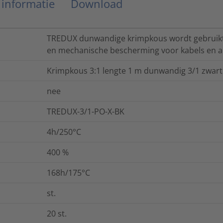
 informatie
Download
TREDUX dunwandige krimpkous wordt gebruikt v
en mechanische bescherming voor kabels en a
Krimpkous 3:1 lengte 1 m dunwandig 3/1 zwart
nee
TREDUX-3/1-PO-X-BK
4h/250°C
400
%
168h/175°C
st.
20
st.