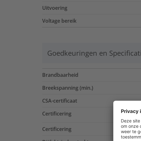
Uitvoering
Voltage bereik
Goedkeuringen en Specificat
Brandbaarheid
Breekspanning (min.)
CSA-certificaat
Certificering
Certificering