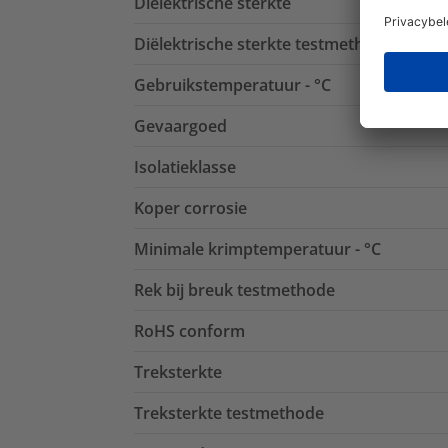
Diëlektrische sterkte
Diëlektrische sterkte testmethode
Gebruikstemperatuur - °C
Gevaargoed
Isolatieklasse
Koper corrosie
Minimale krimptemperatuur - °C
Rek bij breuk testmethode
RoHS conform
Treksterkte
Treksterkte testmethode