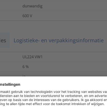
dunwandig
600 V
ies
Logistieke- en verpakkingsinformatie
UL224 VW1
6
%
ja
ANSI/UL 224, C22.2 no. 198.1-06