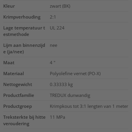
Kleur
zwart (BK)
Krimpverhouding
2:1
Lage temperatuur t
UL 224
estmethode
Lijm aan binnenzijd
nee
e (ja/nee)
Maat
4
"
Materiaal
Polyolefine vernet (PO-X)
Nettogewicht
0.33333
kg
Productfamilie
TREDUX dunwandig
Productgroep
Krimpkous tot 3:1 lengten van 1 meter
Treksterkte bij hitte
11
MPa
veroudering