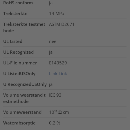
RoHS conform
ja
Treksterkte
14
MPa
Treksterkte testmet
ASTM D2671
hode
UL Listed
nee
UL Recognized
ja
UL-File nummer
E143529
UlListedUSOnly
Link
Link
UlRecognizedUSOnly
ja
Volume weerstand t
IEC 93
estmethode
Volumeweerstand
10¹⁴ Ω cm
Waterabsorptie
0.2
%