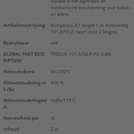
isolatie in het algemeen en
mechanische bescherming voor kabels
en aders.
Artikelomschrijving
Krimpkous 3:1 lengte 1 m dunwandig
101,6/50,8 zwart doos 2 lengtes
Bedrukbaar
nee
GLOBAL PART DESC
TREDUX-101.6/50.8-PO-X-BK
RIPTION
Hitteschoktest
4h/250°C
Hitteveroudering re
400
%
k (%)
Hitteverouderingste
168h/175°C
st
Hoeveelheid per
st.
Inhoud
2
st.