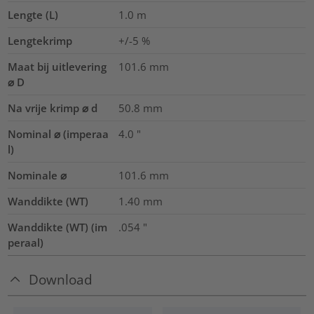
Lengte (L)
1.0
m
Lengtekrimp
+/-5 %
Maat bij uitlevering
101.6
mm
⌀ D
Na vrije krimp ⌀ d
50.8
mm
Nominal ⌀ (imperaa
4.0
"
l)
Nominale ⌀
101.6
mm
Wanddikte (WT)
1.40
mm
Wanddikte (WT) (im
.054
"
peraal)
Download