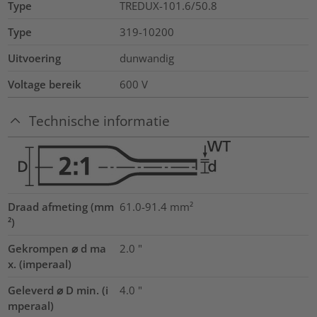
Type
TREDUX-101.6/50.8
Type
319-10200
Uitvoering
dunwandig
Voltage bereik
600 V
Technische informatie
Draad afmeting (mm
61.0-91.4
mm²
²)
Gekrompen ⌀ d ma
2.0
"
x. (imperaal)
Geleverd ⌀ D min. (i
4.0
"
mperaal)