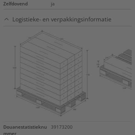
Zelfdovend
ja
Logistieke- en verpakkingsinformatie
Douanestatistieknu
39173200
mmer