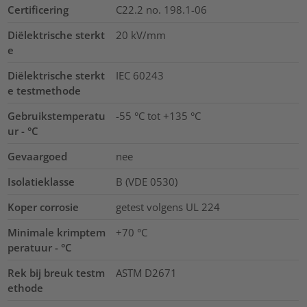
Certificering
C22.2 no. 198.1-06
Diëlektrische sterkt
20
kV/mm
e
Diëlektrische sterkt
IEC 60243
e testmethode
Gebruikstemperatu
-55 °C tot +135 °C
ur - °C
Gevaargoed
nee
Isolatieklasse
B (VDE 0530)
Koper corrosie
getest volgens UL 224
Minimale krimptem
+70 °C
peratuur - °C
Rek bij breuk testm
ASTM D2671
ethode