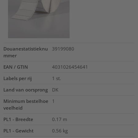
Douanestatistieknu
39199080
mmer
EAN / GTIN
4031026454641
Labels per rij
1
st.
Land van oorsprong
DK
Minimum bestelhoe
1
veelheid
PL1 - Breedte
0.17
m
PL1 - Gewicht
0.56
kg