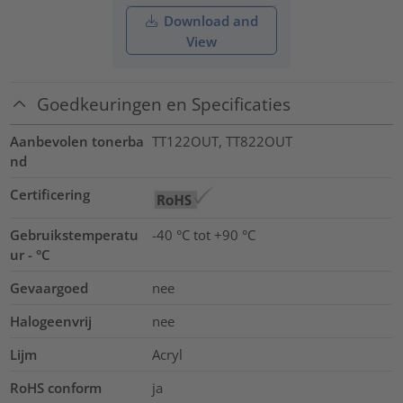
Download and
View
Goedkeuringen en Specificaties
Aanbevolen tonerba
TT122OUT, TT822OUT
nd
Certificering
Gebruikstemperatu
-40 °C tot +90 °C
ur - °C
Gevaargoed
nee
Halogeenvrij
nee
Lijm
Acryl
RoHS conform
ja