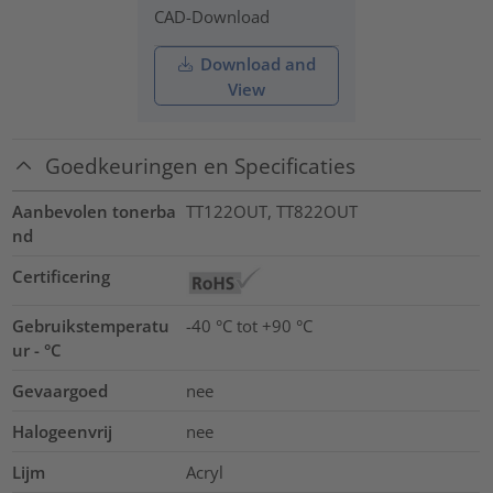
CAD-Download
Download and
View
Goedkeuringen en Specificaties
Aanbevolen tonerba
TT122OUT, TT822OUT
nd
Certificering
Gebruikstemperatu
-40 °C tot +90 °C
ur - °C
Gevaargoed
nee
Halogeenvrij
nee
Lijm
Acryl