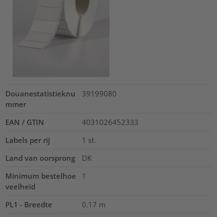
Douanestatistieknu
39199080
mmer
EAN / GTIN
4031026452333
Labels per rij
1
st.
Land van oorsprong
DK
Minimum bestelhoe
1
veelheid
PL1 - Breedte
0.17
m