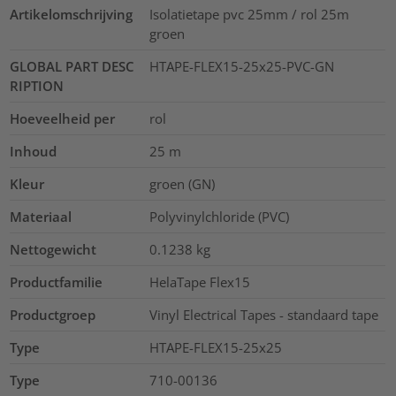
Artikelomschrijving
Isolatietape pvc 25mm / rol 25m
groen
GLOBAL PART DESC
HTAPE-FLEX15-25x25-PVC-GN
RIPTION
Hoeveelheid per
rol
Inhoud
25
m
Kleur
groen (GN)
Materiaal
Polyvinylchloride (PVC)
Nettogewicht
0.1238
kg
Productfamilie
HelaTape Flex15
Productgroep
Vinyl Electrical Tapes - standaard tape
Type
HTAPE-FLEX15-25x25
Type
710-00136