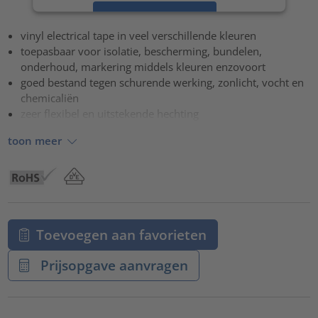
Accepteren
vinyl electrical tape in veel verschillende kleuren
powered by
Usercentrics Consent Management Platform
toepasbaar voor isolatie, bescherming, bundelen,
onderhoud, markering middels kleuren enzovoort
goed bestand tegen schurende werking, zonlicht, vocht en
chemicaliën
zeer flexibel en uitstekende hechting
toon meer
Toevoegen aan favorieten
Prijsopgave aanvragen