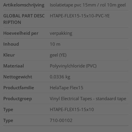
Artikelomschrijving
Isolatietape pvc 15mm / rol 10m geel
GLOBAL PART DESC
HTAPE-FLEX15-15x10-PVC-YE
RIPTION
Hoeveelheid per
verpakking
Inhoud
10
m
Kleur
geel (YE)
Materiaal
Polyvinylchloride (PVC)
Nettogewicht
0.0336
kg
Productfamilie
HelaTape Flex15
Productgroep
Vinyl Electrical Tapes - standaard tape
Type
HTAPE-FLEX15-15x10
Type
710-00102