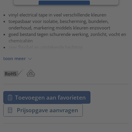
Accepteren
vinyl electrical tape in veel verschillende kleuren
powered by
Usercentrics Consent Management Platform
toepasbaar voor isolatie, bescherming, bundelen,
onderhoud, markering middels kleuren enzovoort
goed bestand tegen schurende werking, zonlicht, vocht en
chemicaliën
zeer flexibel en uitstekende hechting
toon meer
Toevoegen aan favorieten
Prijsopgave aanvragen