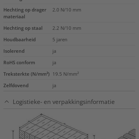
Hechting op drager
2.0
N/10 mm
materiaal
Hechting op staal
2.2
N/10 mm
Houdbaarheid
5 jaren
Isolerend
ja
RoHS conform
ja
Treksterkte (N/mm²)
19.5
N/mm²
Zelfdovend
ja
Logistieke- en verpakkingsinformatie