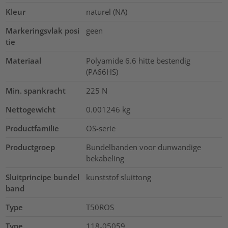
Kleur
naturel (NA)
Markeringsvlak posi
geen
tie
Materiaal
Polyamide 6.6 hitte bestendig
(PA66HS)
Min. spankracht
225
N
Nettogewicht
0.001246
kg
Productfamilie
OS-serie
Productgroep
Bundelbanden voor dunwandige
bekabeling
Sluitprincipe bundel
kunststof sluittong
band
Type
T50ROS
Type
118-05059