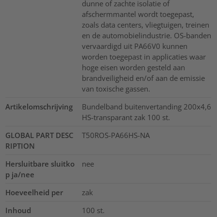
dunne of zachte isolatie of
afschermmantel wordt toegepast,
zoals data centers, vliegtuigen, treinen
en de automobielindustrie. OS-banden
vervaardigd uit PA66V0 kunnen
worden toegepast in applicaties waar
hoge eisen worden gesteld aan
brandveiligheid en/of aan de emissie
van toxische gassen.
Artikelomschrijving
Bundelband buitenvertanding 200x4,6
HS-transparant zak 100 st.
GLOBAL PART DESC
T50ROS-PA66HS-NA
RIPTION
Hersluitbare sluitko
nee
p ja/nee
Hoeveelheid per
zak
Inhoud
100
st.