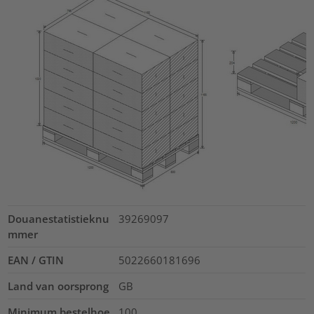
Douanestatistieknu
39269097
mmer
EAN / GTIN
5022660181696
Land van oorsprong
GB
Minimum bestelhoe
100