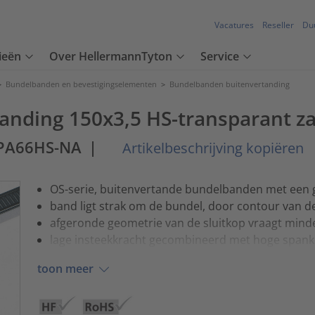
Vacatures
Reseller
Du
ieën
Over HellermannTyton
Service
>
Bundelbanden en bevestigingselementen
>
Bundelbanden buitenvertanding
nding 150x3,5 HS-transparant za
-PA66HS-NA
|
Artikelbeschrijving kopiëren
OS-serie, buitenvertande bundelbanden met een g
band ligt strak om de bundel, door contour van de
afgeronde geometrie van de sluitkop vraagt mind
lage insteekkracht gecombineerd met hoge spank
toon meer