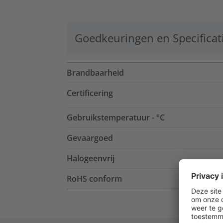
Goedkeuringen en Specificat
Brandbaarheid
Certificering
Gebruikstemperatuur - °C
Gevaargoed
Halogeenvrij
RoHS conform