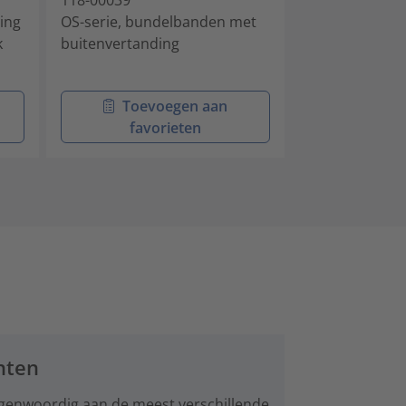
ing
OS-serie, bundelbanden met
OS-serie, bun
k
buitenvertanding
buitenvertand
Toevoegen aan
Toev
favorieten
favo
nten
genwoordig aan de meest verschillende