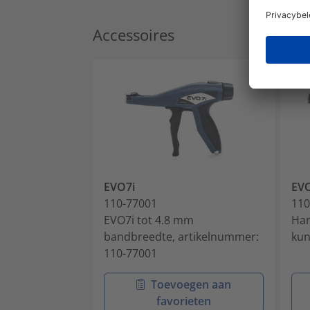
Accessoires
EVO7i
EV
110-77001
110
EVO7i tot 4.8 mm
Han
bandbreedte, artikelnummer:
kun
110-77001
Toevoegen aan
favorieten