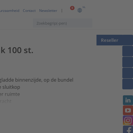
NL
0
urzaamheid
Contact
Newsletter
Reseller
k 100 st.
ladde binnenzijde, op de bundel
 sluitkop
er ruimte
racht