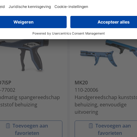
O7iSP
MK20
-77002
110-20006
dmatig spangereedschap
Handgereedschap kunstst
ststof behuizing
behuizing, eenvoudige
uitvoering
Toevoegen aan
Toevoegen aan
favorieten
favorieten