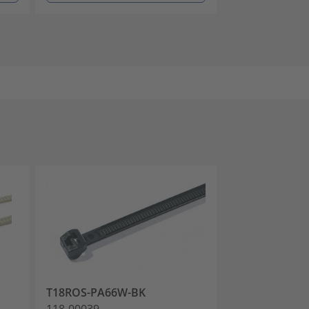
T18ROS-PA66W-BK
T50ROS-PA46
118-00039
118-00040