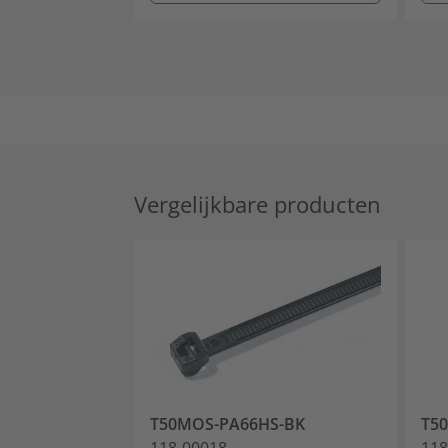
Vergelijkbare producten
T50MOS-PA66HS-BK
T5
118-00018
118