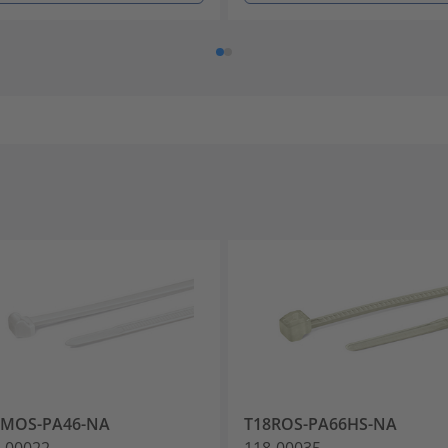
0MOS-PA46-NA
T18ROS-PA66HS-NA
-00022
118-00035