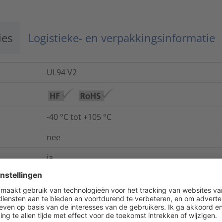
ies
Logistieke- en verpakkingsinformatie
UL94 V2
-40 °C tot +105 °C
nee
ja
ja