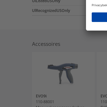
UlListedUSOnly
UlRecognizedUSOnly
Accessoires
EVO9i
EVO
110-88001
110