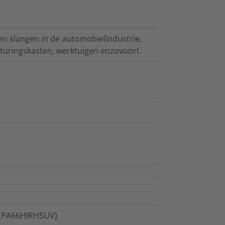
en slangen in de automobielindustrie,
sturingskasten, werktuigen enzovoort.
g (PA66HIRHSUV)