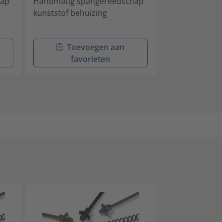
hap
Handmatig spangereedschap
Handgereedsc
kunststof behuizing
behuizing, ee
uitvoering
Toevoegen aan
Toev
favorieten
favo