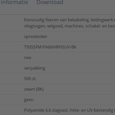
 informatie
Download
Eenvoudig fixeren van bekabeling, leidingwerk 
vliegtuigen, witgoed, machines, schakel- en be
spreidanker
T50SSFM-PA66HIRHSUV-BK
nee
verpakking
500
st.
zwart (BK)
geen
Polyamide 6.6 slagvast, hitte- en UV-bestendi