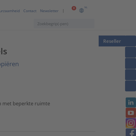
NL
0
urzaamheid
Contact
Newsletter
Reseller
ls
opiëren
en met beperkte ruimte