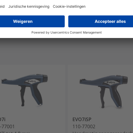
nee
nee
7i
EVO7iSP
-77001
110-77002