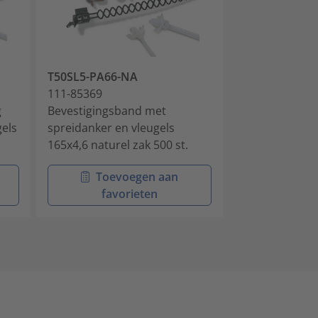
T50SL5-PA66-NA
T50SSL5-PA46
111-85369
111-85395
g
Bevestigingsband met
Bevestigingsb
gels
spreidanker en vleugels
spreidanker en
165x4,6 naturel zak 500 st.
135x4,6 PA46 gr
Toevoegen aan
Toev
favorieten
favo