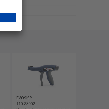
EVO9iSP
MK20
110-88002
110-20006