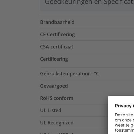
Goedkeuringen en Specificat
Brandbaarheid
CE Certificering
CSA-certificaat
Certificering
Gebruikstemperatuur - °C
Gevaargoed
RoHS conform
UL Listed
UL Recognized