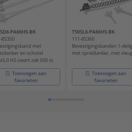
0SD6-PA66HS-BK
T50SL6-PA66HS-BK
-85350
111-85360
estigingsband met
Bevestigingsbanden 1-deli
eidanker en schotel
met spreidanker, met vleu
x5,0 HS-zwart zak 500 st.
Toevoegen aan
Toevoegen aan
favorieten
favorieten