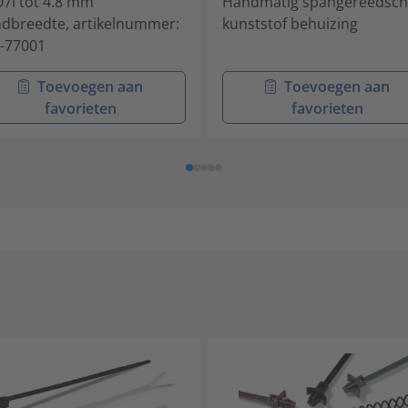
7i tot 4.8 mm
Handmatig spangereedsc
dbreedte, artikelnummer:
kunststof behuizing
-77001
Toevoegen aan
Toevoegen aan
favorieten
favorieten