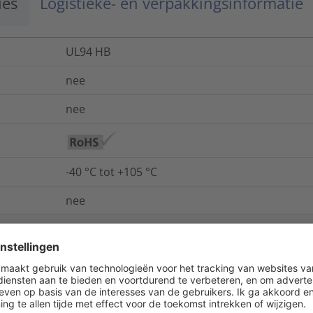
ies
Logistieke- en verpakkingsinformatie
UL94 HB
nee
nee
-40 °C tot +105 °C
nee
ja
nee
nee