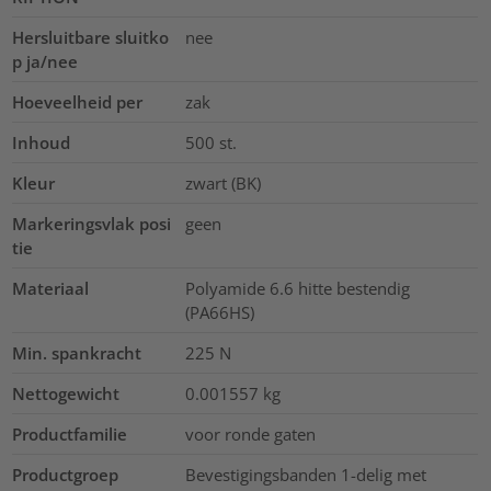
Hersluitbare sluitko
nee
p ja/nee
Hoeveelheid per
zak
Inhoud
500
st.
Kleur
zwart (BK)
Markeringsvlak posi
geen
tie
Materiaal
Polyamide 6.6 hitte bestendig
(PA66HS)
Min. spankracht
225
N
Nettogewicht
0.001557
kg
Productfamilie
voor ronde gaten
Productgroep
Bevestigingsbanden 1-delig met