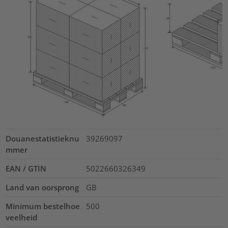
Douanestatistieknu
39269097
mmer
EAN / GTIN
5022660326349
Land van oorsprong
GB
Minimum bestelhoe
500
veelheid