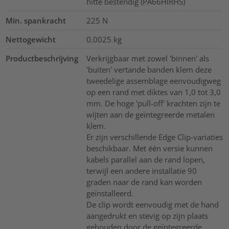
hitte bestendig (PA66HIRHS)
Min. spankracht
225
N
Nettogewicht
0.0025
kg
Productbeschrijving
Verkrijgbaar met zowel 'binnen' als
'buiten' vertande banden klem deze
tweedelige assemblage eenvoudigweg
op een rand met diktes van 1,0 tot 3,0
mm. De hoge 'pull-off' krachten zijn te
wijten aan de geïntegreerde metalen
klem.
Er zijn verschillende Edge Clip-variaties
beschikbaar. Met één versie kunnen
kabels parallel aan de rand lopen,
terwijl een andere installatie 90
graden naar de rand kan worden
geïnstalleerd.
De clip wordt eenvoudig met de hand
aangedrukt en stevig op zijn plaats
gehouden door de geïntegreerde