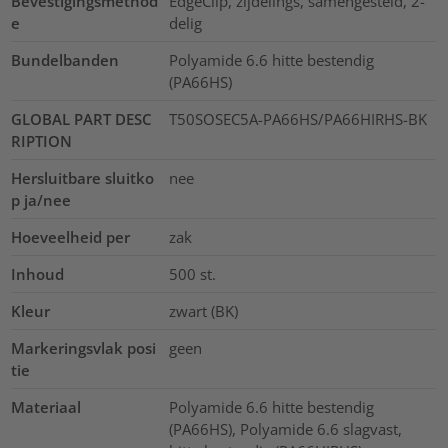
Bevestigingsmethod
EdgeClip, zijdelings, samengesteld, 2-
e
delig
Bundelbanden
Polyamide 6.6 hitte bestendig
(PA66HS)
GLOBAL PART DESC
T50SOSEC5A-PA66HS/PA66HIRHS-BK
RIPTION
Hersluitbare sluitko
nee
p ja/nee
Hoeveelheid per
zak
Inhoud
500
st.
Kleur
zwart (BK)
Markeringsvlak posi
geen
tie
Materiaal
Polyamide 6.6 hitte bestendig
(PA66HS), Polyamide 6.6 slagvast,