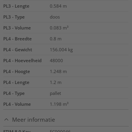
PL3 - Lengte
0.584
m
PL3 - Type
doos
PL3 - Volume
0.083
m³
PL4 - Breedte
0.8
m
PL4 - Gewicht
156.004
kg
PL4 - Hoeveelheid
48000
PL4 - Hoogte
1.248
m
PL4 - Lengte
1.2
m
PL4 - Type
pallet
PL4 - Volume
1.198
m³
Meer informatie
ETIM 8.0 Key
EC000046