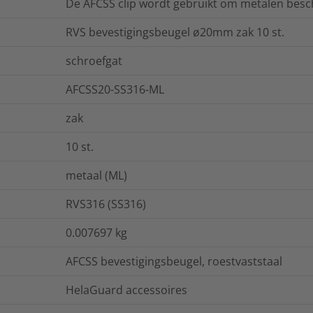
De AFCSS clip wordt gebruikt om metalen besch
RVS bevestigingsbeugel ø20mm zak 10 st.
schroefgat
AFCSS20-SS316-ML
zak
10
st.
metaal (ML)
RVS316 (SS316)
0.007697
kg
AFCSS bevestigingsbeugel, roestvaststaal
HelaGuard accessoires