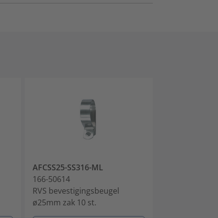
AFCSS25-SS316-ML
AFCSS32-SS31
166-50614
166-50615
RVS bevestigingsbeugel
RVS bevestigi
ø25mm zak 10 st.
ø32mm zak 10 