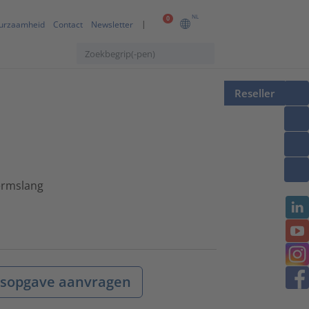
NL
0
urzaamheid
Contact
Newsletter
Reseller
ermslang
jsopgave aanvragen