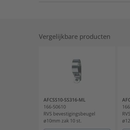
Vergelijkbare producten
AFCSS10-SS316-ML
AF
166-50610
166
RVS bevestigingsbeugel
RVS
ø10mm zak 10 st.
ø12