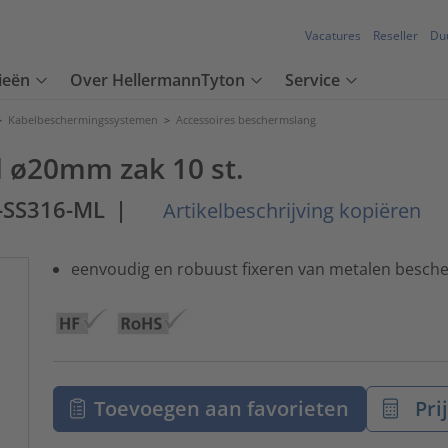
Vacatures
Reseller
Du
ieën
Over HellermannTyton
Service
>
Kabelbeschermingssystemen
>
Accessoires beschermslang
l ø20mm zak 10 st.
-SS316-ML
|
Artikelbeschrijving kopiëren
eenvoudig en robuust fixeren van metalen besch
Toevoegen aan favorieten
Pri