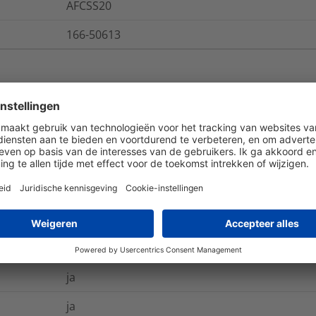
AFCSS20
166-50613
ies
Logistieke- en verpakkingsinformatie
ja
-100 °C tot +600 °C
nee
ja
ja