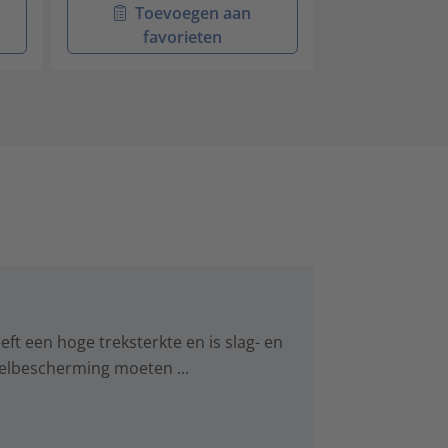
Toevoegen aan
Toev
favorieten
favo
ft een hoge treksterkte en is slag- en
elbescherming moeten ...