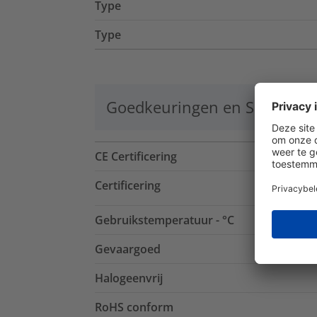
Type
Type
Goedkeuringen en Specificat
CE Certificering
Certificering
Gebruikstemperatuur - °C
Gevaargoed
Halogeenvrij
RoHS conform