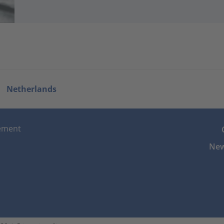
Netherlands
tement
New