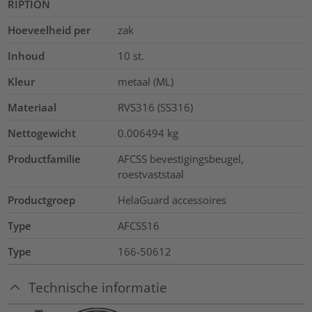
RIPTION
Hoeveelheid per
zak
Inhoud
10
st.
Kleur
metaal (ML)
Materiaal
RVS316 (SS316)
Nettogewicht
0.006494
kg
Productfamilie
AFCSS bevestigingsbeugel,
roestvaststaal
Productgroep
HelaGuard accessoires
Type
AFCSS16
Type
166-50612
Technische informatie