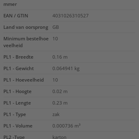
mmer
EAN / GTIN
4031026310527
Land van oorsprong
GB
Minimum bestelhoe
10
veelheid
PL1 - Breedte
0.16
m
PL1 - Gewicht
0.064941
kg
PL1 - Hoeveelheid
10
PL1 - Hoogte
0.02
m
PL1 - Lengte
0.23
m
PL1 - Type
zak
PL1 - Volume
0.000736
m³
PL2 -Type
karton