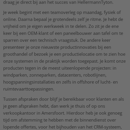
draag je direct bij aan het succes van HellermannTyton.
Je week begint met een teamoverleg op maandag, fysiek of
online. Daarna bepaal je grotendeels zelf je ritme. Je hebt de
vrijheid om je eigen werkweek in te delen. Zo zit je de ene
keer bij een OEM-klant of een paneelbouwer aan tafel om te
sparren over een technisch vraagstuk. De andere keer
presenteer je onze nieuwste productinnovaties bij een
groothandel of bezoek je een productielocatie om te zien hoe
onze systemen in de praktijk worden toegepast. Je komt onze
producten tegen in de meest uiteenlopende projecten: in
windparken, zonneparken, datacenters, robotlijnen,
hoogspanningsinstallaties en zelfs in offshore of lucht- en
ruimtevaarttoepassingen.
Tussen afspraken door blijf je bereikbaar voor klanten en als
je geen afspraken hebt, dan werk je thuis of op ons
verkoopkantoor in Amersfoort. Hierdoor heb je ook genoeg
tijd om afstemming te hebben met de binnendienst over
lopende offertes, voor het bijhouden van het CRM-systeem,