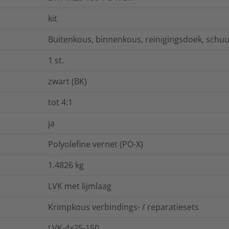
kit
Buitenkous, binnenkous, reinigingsdoek, schuu
1
st.
zwart (BK)
tot 4:1
ja
Polyolefine vernet (PO-X)
1.4826
kg
LVK met lijmlaag
Krimpkous verbindings- / reparatiesets
LVK-4x25-150