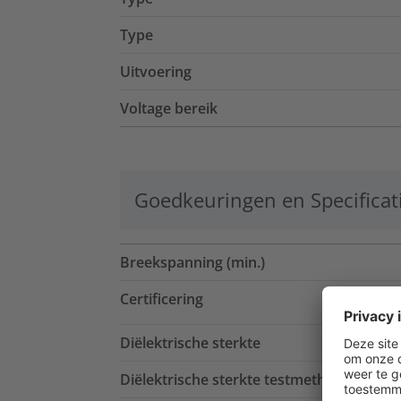
Type
Uitvoering
Voltage bereik
Goedkeuringen en Specificat
Breekspanning (min.)
Certificering
Diëlektrische sterkte
Diëlektrische sterkte testmethode