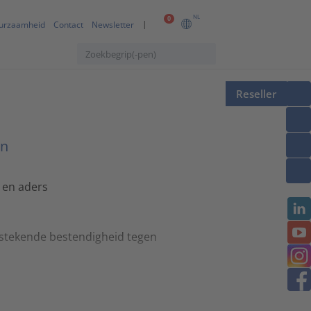
NL
0
urzaamheid
Contact
Newsletter
Reseller
en
 en aders
stekende bestendigheid tegen