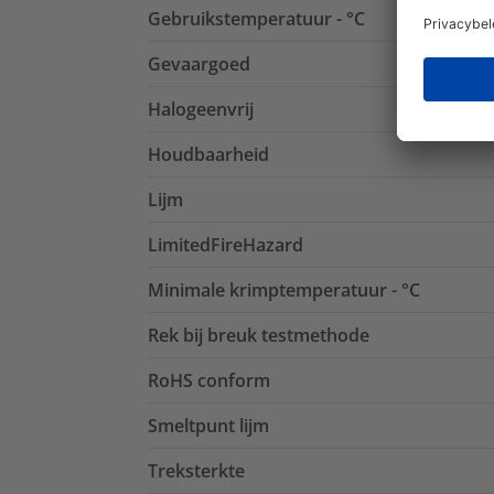
Gebruikstemperatuur - °C
Gevaargoed
Halogeenvrij
Houdbaarheid
Lijm
LimitedFireHazard
Minimale krimptemperatuur - °C
Rek bij breuk testmethode
RoHS conform
Smeltpunt lijm
Treksterkte