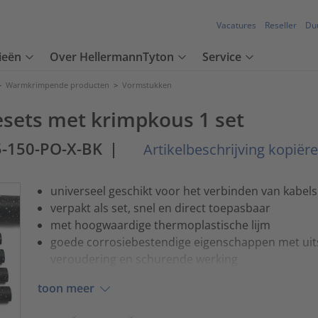
Vacatures
Reseller
Du
ieën
Over HellermannTyton
Service
>
Warmkrimpende producten
>
Vormstukken
iesets met krimpkous 1 set
5-150-PO-X-BK
|
Artikelbeschrijving kopiër
universeel geschikt voor het verbinden van kabels
verpakt als set, snel en direct toepasbaar
met hoogwaardige thermoplastische lijm
goede corrosiebestendige eigenschappen met uit
veroudering en schurende werking
toon meer