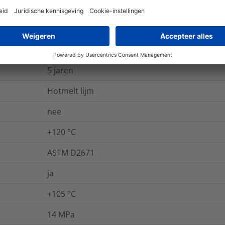
-55 °C tot +110 °C
nee
ja
5 jaren
Hotmelt lijm
nee
+120 °C
ASTM D2671
ja
+105 °C
14
MPa