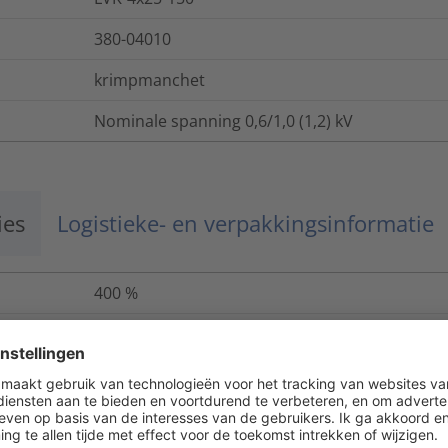
380-04010
krimpmanchet
Nominale spanning 0,6/1,0 (1,2) kV
ies
Logistieke- en verpakkingsinformatie
400
%
20
kV/mm
ASTM D2671