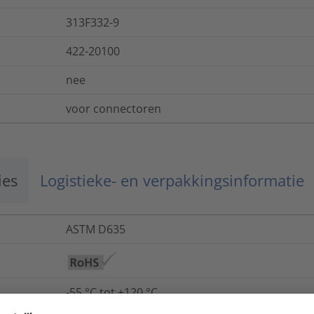
313F332-9
422-20100
nee
voor connectoren
ies
Logistieke- en verpakkingsinformatie
ASTM D635
-55 °C tot +120 °C