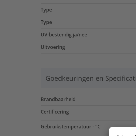
Type
Type
UV-bestendig ja/nee
Uitvoering
Goedkeuringen en Specificat
Brandbaarheid
Certificering
Gebruikstemperatuur - °C