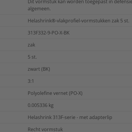
Dit vormstuk kan worden toegepast in defensi
algemeen.
Helashrink®-vlakprofiel-vormstukken zak 5 st.
313F332-9-PO-X-BK
zak
5
st.
zwart (BK)
3:1
Polyolefine vernet (PO-X)
0.005336
kg
Helashrink 313F-serie - met adapterlip
Recht vormstuk