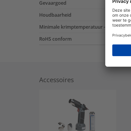
Gevaargoed
Houdbaarheid
Minimale krimptemperatuur - °C
RoHS conform
Accessoires