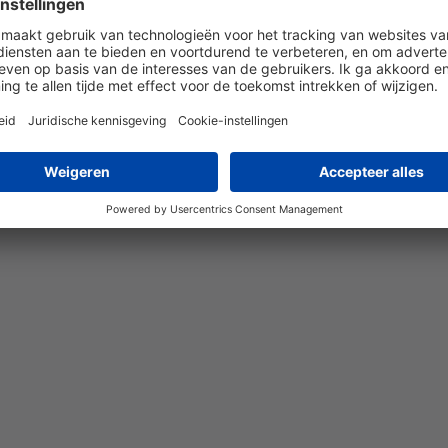
nee
5 jaren
+100 °C
ja