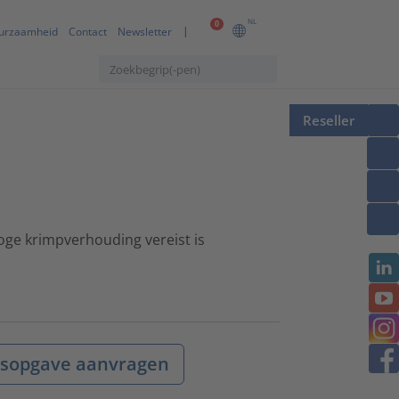
NL
0
urzaamheid
Contact
Newsletter
Reseller
oge krimpverhouding vereist is
jsopgave aanvragen