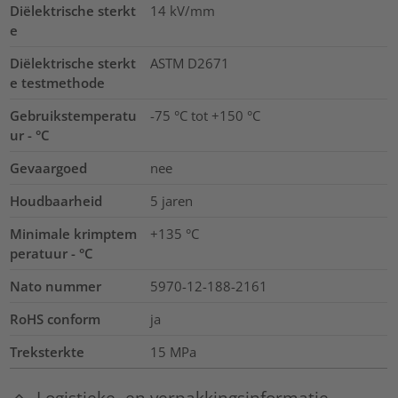
Diëlektrische sterkt
14
kV/mm
e
Diëlektrische sterkt
ASTM D2671
e testmethode
Gebruikstemperatu
-75 °C tot +150 °C
ur - °C
Gevaargoed
nee
Houdbaarheid
5 jaren
Minimale krimptem
+135 °C
peratuur - °C
Nato nummer
5970-12-188-2161
RoHS conform
ja
Treksterkte
15
MPa
Logistieke- en verpakkingsinformatie