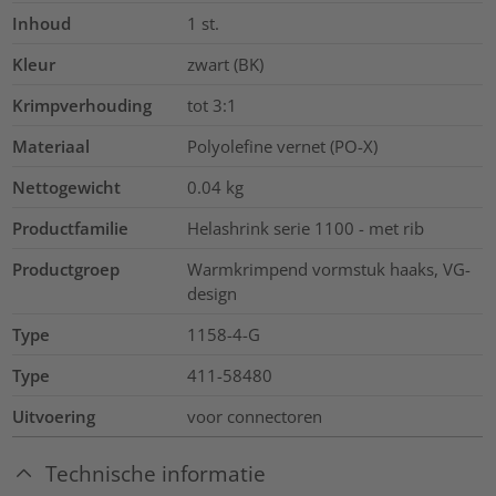
Inhoud
1
st.
Kleur
zwart (BK)
Krimpverhouding
tot 3:1
Materiaal
Polyolefine vernet (PO-X)
Nettogewicht
0.04
kg
Productfamilie
Helashrink serie 1100 - met rib
Productgroep
Warmkrimpend vormstuk haaks, VG-
design
Type
1158-4-G
Type
411-58480
Uitvoering
voor connectoren
Technische informatie