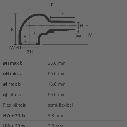
⌀H max b
35.0
mm
⌀H min. a
60.0
mm
⌀J max b
16.0
mm
⌀J min. a
60.0
mm
Flexibiliteit
semi-flexibel
HW ± 20 %
3.3
mm
HW ± 30 %
3.3
mm