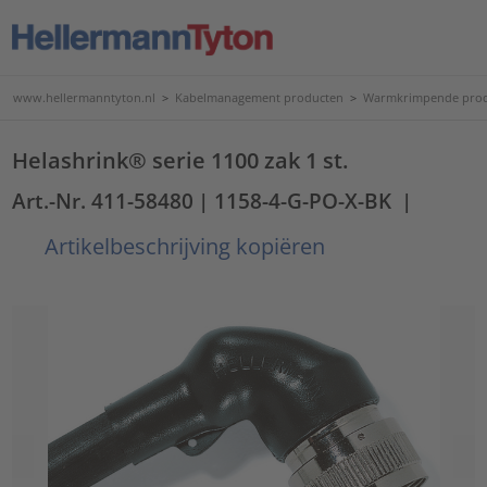
www.hellermanntyton.nl
>
Kabelmanagement producten
>
Warmkrimpende pro
Helashrink® serie 1100 zak 1 st.
Art.-Nr. 411-58480
| 1158-4-G-PO-X-BK
|
Artikelbeschrijving kopiëren