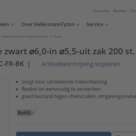
Vacatures
Reseller
Du
ieën
Over HellermannTyton
Service
>
Kabelbeschermingssystemen
>
Tules
wart ⌀6,0-in ⌀5,5-uit zak 200 st.
C-FR-BK
|
Artikelbeschrijving kopiëren
zorgt voor uitstekende trekontlasting
flexibel en eenvoudig te verwerken
goed bestand tegen chemicaliën, omgevingsinvlo