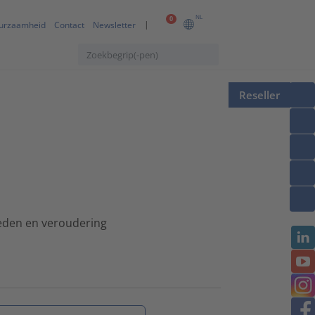
NL
0
urzaamheid
Contact
Newsletter
Reseller
eden en veroudering