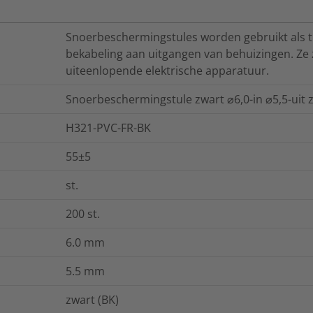
Snoerbeschermingstules worden gebruikt als t
bekabeling aan uitgangen van behuizingen. Ze 
uiteenlopende elektrische apparatuur.
Snoerbeschermingstule zwart ⌀6,0-in ⌀5,5-uit z
H321-PVC-FR-BK
55±5
st.
200
st.
6.0
mm
5.5
mm
zwart (BK)