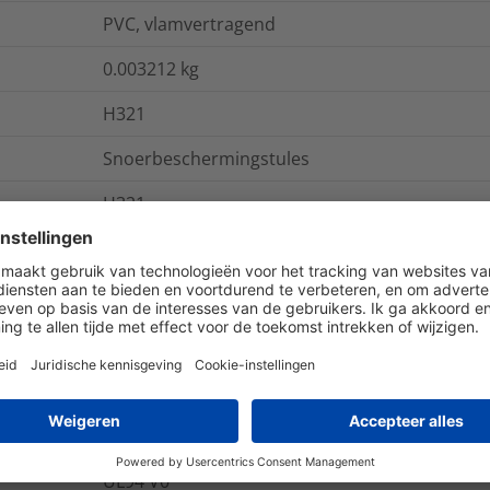
PVC, vlamvertragend
0.003212
kg
H321
Snoerbeschermingstules
H321
634-03210
open
ies
Logistieke- en verpakkingsinformatie
UL94 V0