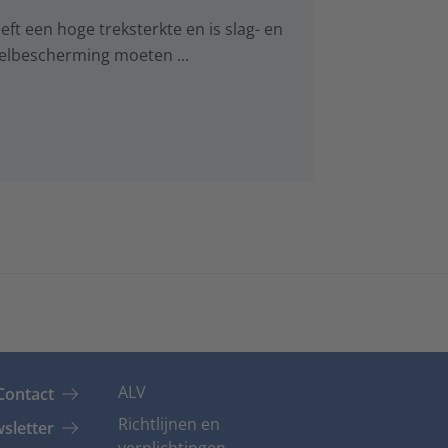
ft een hoge treksterkte en is slag- en
elbescherming moeten ...
ALV
Contact
Richtlijnen en
sletter