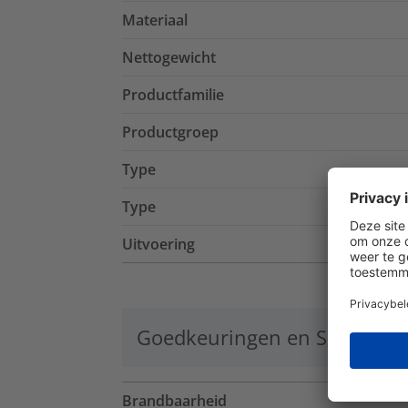
Materiaal
Nettogewicht
Productfamilie
Productgroep
Type
Type
Uitvoering
Goedkeuringen en Specificat
Brandbaarheid