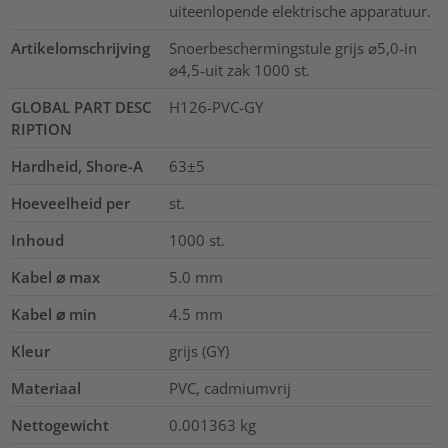
uiteenlopende elektrische apparatuur.
Artikelomschrijving
Snoerbeschermingstule grijs ⌀5,0-in
⌀4,5-uit zak 1000 st.
GLOBAL PART DESC
H126-PVC-GY
RIPTION
Hardheid, Shore-A
63±5
Hoeveelheid per
st.
Inhoud
1000
st.
Kabel ⌀ max
5.0
mm
Kabel ⌀ min
4.5
mm
Kleur
grijs (GY)
Materiaal
PVC, cadmiumvrij
Nettogewicht
0.001363
kg