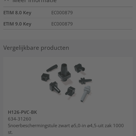
ETIM 8.0 Key
EC000879
ETIM 9.0 Key
EC000879
Vergelijkbare producten
H126-PVC-BK
634-31260
Snoerbeschermingstule zwart ⌀5,0-in ⌀4,5-uit zak 1000
st.