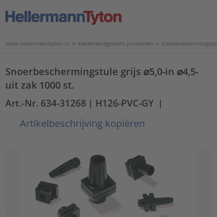
www.hellermanntyton.nl
>
Kabelmanagement producten
>
Kabelbeschermingssy
Snoerbeschermingstule grijs ⌀5,0-in ⌀4,5-
uit zak 1000 st.
Art.-Nr. 634-31268
| H126-PVC-GY
|
Artikelbeschrijving kopiëren