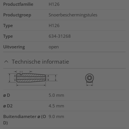
Productfamilie
H126
Productgroep
Snoerbeschermingstules
Type
H126
Type
634-31268
Uitvoering
open
Technische informatie
⌀ D
5.0
mm
⌀ D2
4.5
mm
Buitendiameter ⌀ (O
9.0
mm
D)